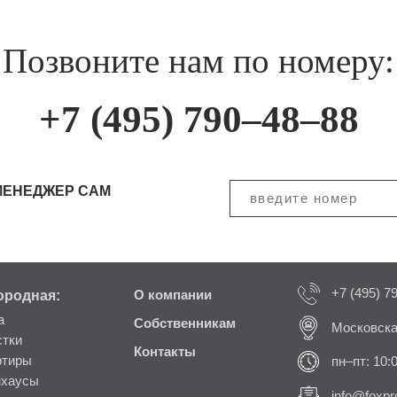
Позвоните нам по номеру:
+7 (495) 790–48–88
МЕНЕДЖЕР САМ
+7 (495) 7
ородная:
О компании
а
Собственникам
Московска
стки
Контакты
ртиры
пн–пт: 10:
нхаусы
info@foxpro