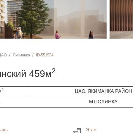
ЦАО
Якиманка
ID-551554
2
инский 459м
2
м
ЦАО, ЯКИМАНКА РАЙОН
.
М.ПОЛЯНКА
адь
Этаж