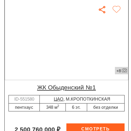
+8
ЖК Обыденский №1
ID-551580
ЦАО
, М.КРОПОТКИНСКАЯ
2
пентхаус
348 м
6 эт.
без отделки
2 500 760 000 ₽