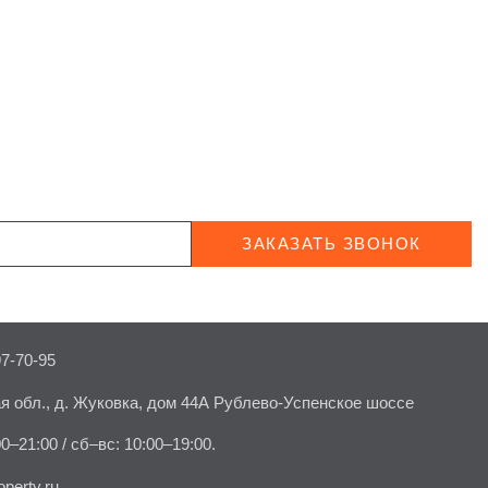
ЗАКАЗАТЬ ЗВОНОК
97-70-95
я обл., д. Жуковка, дом 44А Рублево-Успенское шоссе
00–21:00 / сб–вс: 10:00–19:00.
perty.ru