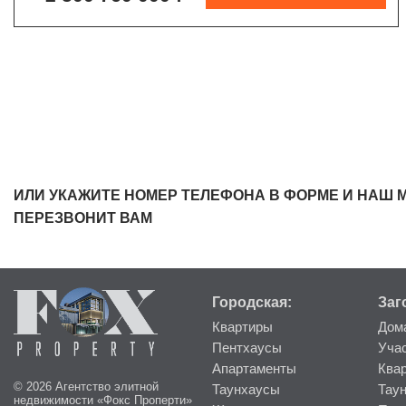
ИЛИ УКАЖИТЕ НОМЕР ТЕЛЕФОНА В ФОРМЕ И НАШ 
ПЕРЕЗВОНИТ ВАМ
Городская:
Заг
Квартиры
Дом
Пентхаусы
Уча
Апартаменты
Ква
© 2026 Агентство элитной
Таунхаусы
Тау
недвижимости «Фокс Проперти»