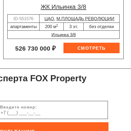
ЖК Ильинка 3/8
ID-551576
ЦАО
,
М.ПЛОЩАДЬ РЕВОЛЮЦИИ
2
апартаменты
200 м
3 эт.
без отделки
Ильинка 3/8
526 730 000 ₽
сперта FOX Property
Введите номер: