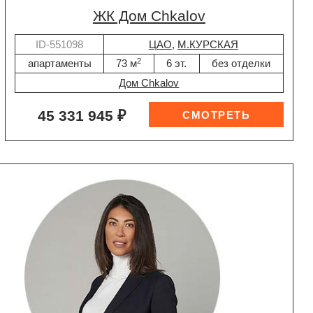
ЖК Дом Chkalov
ID-551098
ЦАО
,
М.КУРСКАЯ
2
апартаменты
73 м
6 эт.
без отделки
Дом Chkalov
45 331 945 ₽