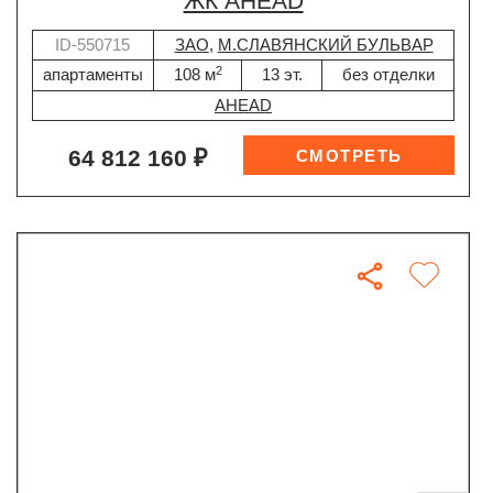
ЖК AHEAD
ID-550715
ЗАО
,
М.СЛАВЯНСКИЙ БУЛЬВАР
2
апартаменты
108 м
13 эт.
без отделки
AHEAD
64 812 160 ₽