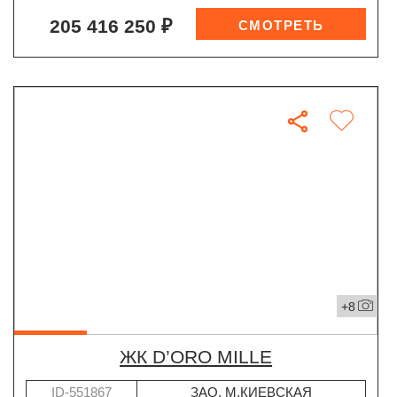
205 416 250 ₽
+8
ЖК D’ORO MILLE
ID-551867
ЗАО
,
М.КИЕВСКАЯ