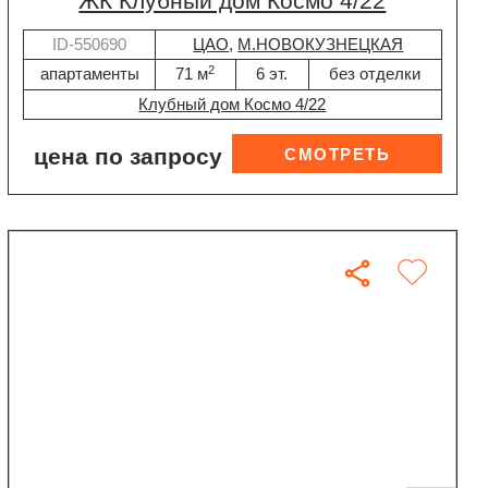
ЖК Клубный дом Космо 4/22
ID-550690
ЦАО
,
М.НОВОКУЗНЕЦКАЯ
2
апартаменты
71 м
6 эт.
без отделки
Клубный дом Космо 4/22
цена по запросу