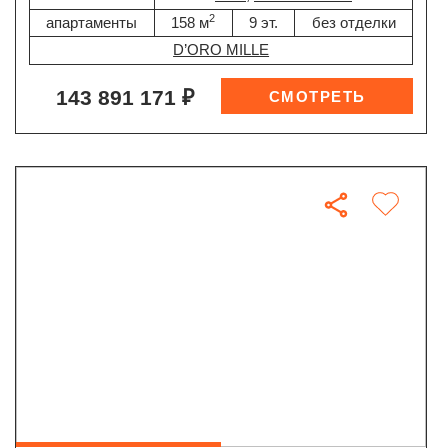
2
апартаменты
158 м
9 эт.
без отделки
D’ORO MILLE
143 891 171 ₽