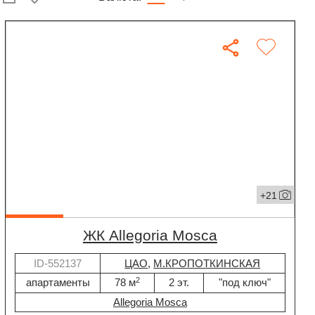
+21
ЖК Allegoria Mosca
ID-552137
ЦАО
,
М.КРОПОТКИНСКАЯ
2
апартаменты
78 м
2 эт.
"под ключ"
Allegoria Mosca