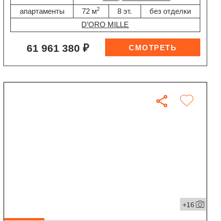
2
апартаменты
72 м
8 эт.
без отделки
D’ORO MILLE
61 961 380 ₽
+16