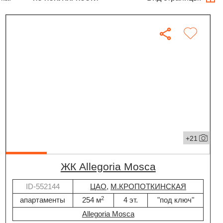
+21
ЖК Allegoria Mosca
ID-552144
ЦАО
,
М.КРОПОТКИНСКАЯ
2
апартаменты
254 м
4 эт.
"под ключ"
Allegoria Mosca