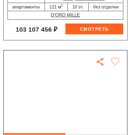
2
апартаменты
121 м
10 эт.
без отделки
D’ORO MILLE
103 107 456 ₽