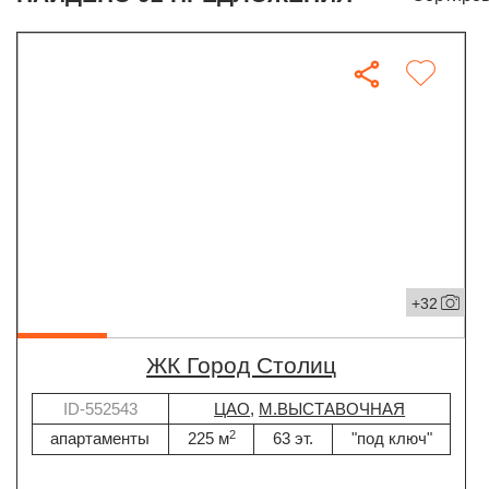
+32
ЖК Город Столиц
ID-552543
ЦАО
,
М.ВЫСТАВОЧНАЯ
2
апартаменты
225 м
63 эт.
"под ключ"