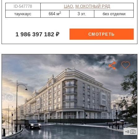
ID-547778
ЦАО
,
М.ОХОТНЫЙ РЯД
2
таунхаус
664 м
3 эт.
без отделки
1 986 397 182 ₽
+8