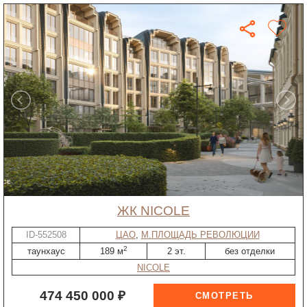
ЖК NICOLE
ID-552508
ЦАО
,
М.ПЛОЩАДЬ РЕВОЛЮЦИИ
2
таунхаус
189 м
2 эт.
без отделки
NICOLE
474 450 000 ₽