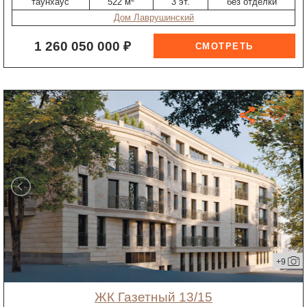
таунхаус
522 м
3 эт.
без отделки
Дом Лаврушинский
1 260 050 000 ₽
+9
ЖК Газетный 13/15