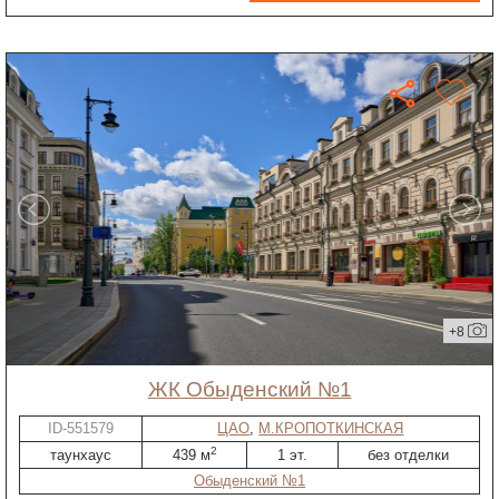
+8
ЖК Обыденский №1
ID-551579
ЦАО
,
М.КРОПОТКИНСКАЯ
2
таунхаус
439 м
1 эт.
без отделки
Обыденский №1