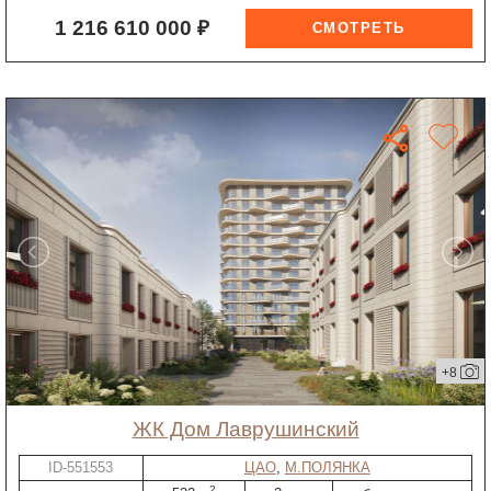
1 216 610 000 ₽
+8
ЖК Дом Лаврушинский
ID-551553
ЦАО
,
М.ПОЛЯНКА
2