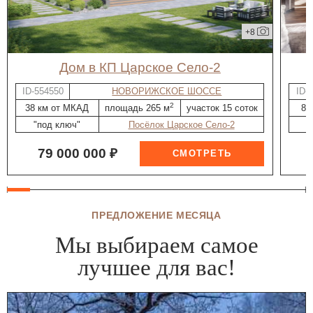
+8
дом в КП Царское Село-2
ID-554550
НОВОРИЖСКОЕ ШОССЕ
ID-
2
38 км от МКАД
площадь 265 м
участок 15 соток
8 
"под ключ"
Посёлок Царское Село-2
"
79 000 000 ₽
ПРЕДЛОЖЕНИЕ МЕСЯЦА
Мы выбираем самое
лучшее для вас!