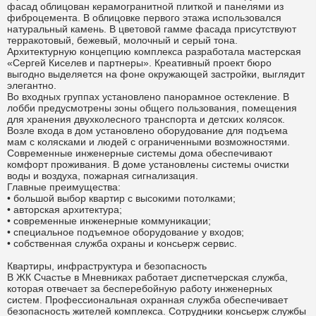
фасад облицован керамогранитной плиткой и панелями из
фиброцемента. В облицовке первого этажа использовался
натуральный камень. В цветовой гамме фасада присутствуют
терракотовый, бежевый, молочный и серый тона.
Архитектурную концепцию комплекса разработала мастерская
«Сергей Киселев и партнеры». Креативный проект бюро
выгодно выделяется на фоне окружающей застройки, выглядит
элегантно.
Во входных группах установлено панорамное остекление. В
лобби предусмотрены зоны общего пользования, помещения
для хранения двухколесного транспорта и детских колясок.
Возле входа в дом установлено оборудование для подъема
мам с колясками и людей с ограниченными возможностями.
Современные инженерные системы дома обеспечивают
комфорт проживания. В доме установлены системы очистки
воды и воздуха, пожарная сигнализация.
Главные преимущества:
• большой выбор квартир с высокими потолками;
• авторская архитектура;
• современные инженерные коммуникации;
• специальное подъемное оборудование у входов;
• собственная служба охраны и консьерж сервис.
Квартиры, инфраструктура и безопасность
В ЖК Счастье в Мневниках работает диспетчерская служба,
которая отвечает за бесперебойную работу инженерных
систем. Профессиональная охранная служба обеспечивает
безопасность жителей комплекса. Сотрудники консьерж службы