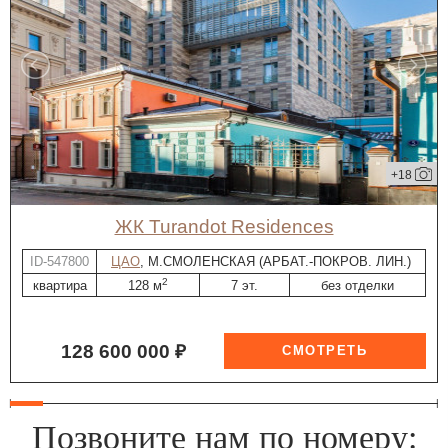
+18
ЖК Turandot Residences
ID-547800
ЦАО
, М.СМОЛЕНСКАЯ (АРБАТ.-ПОКРОВ. ЛИН.)
2
квартира
128 м
7 эт.
без отделки
128 600 000 ₽
Позвоните нам по номеру: