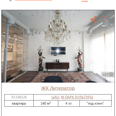
+17
ЖК Литератор
ID-549126
ЦАО
,
М.ПАРК КУЛЬТУРЫ
2
квартира
140 м
4 эт.
"под ключ"