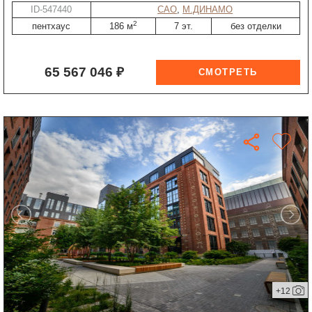
ID-547440
САО
,
М.ДИНАМО
2
пентхаус
186 м
7 эт.
без отделки
65 567 046 ₽
+12