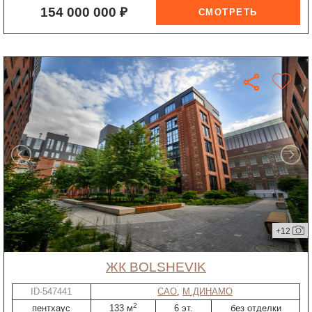
154 000 000 ₽
+12
ЖК BOLSHEVIK
ID-547441
САО
,
М.ДИНАМО
2
пентхаус
133 м
6 эт.
без отделки