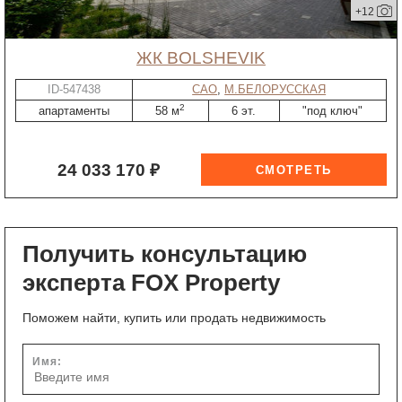
+12
ЖК BOLSHEVIK
ID-547438
САО
,
М.БЕЛОРУССКАЯ
2
апартаменты
58 м
6 эт.
"под ключ"
24 033 170 ₽
Получить консультацию
эксперта FOX Property
Поможем найти, купить или продать недвижимость
Имя: