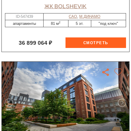
ЖК BOLSHEVIK
ID-547439
САО
,
М.ДИНАМО
2
апартаменты
81 м
5 эт.
"под ключ"
36 899 064 ₽