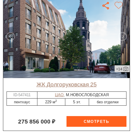
+14
ЖК Долгоруковская 25
ID-547411
ЦАО
, М.НОВОСЛОБОДСКАЯ
2
пентхаус
229 м
5 эт.
без отделки
275 856 000 ₽