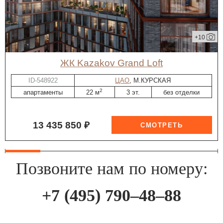
+10
ЖК Kazakov Grand Loft
ID-548922
ЦАО
, М.КУРСКАЯ
2
апартаменты
22 м
3 эт.
без отделки
13 435 850 ₽
Позвоните нам по номеру:
+7 (495) 790–48–88