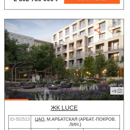
+9
ЖК LUCE
ID-552513
ЦАО
, М.АРБАТСКАЯ (АРБАТ.-ПОКРОВ.
ЛИН.)