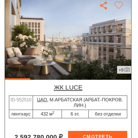
+9
ЖК LUCE
ID-552510
ЦАО
, М.АРБАТСКАЯ (АРБАТ.-ПОКРОВ.
ЛИН.)
2
пентхаус
432 м
6 эт.
без отделки
2 592 780 000 ₽