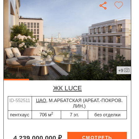
+9
ЖК LUCE
ID-552511
ЦАО
, М.АРБАТСКАЯ (АРБАТ.-ПОКРОВ.
ЛИН.)
2
пентхаус
706 м
7 эт.
без отделки
4 239 000 000 ₽