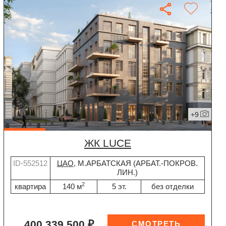
+9
ЖК LUCE
ID-552512
ЦАО
, М.АРБАТСКАЯ (АРБАТ.-ПОКРОВ.
ЛИН.)
2
квартира
140 м
5 эт.
без отделки
400 339 500 ₽