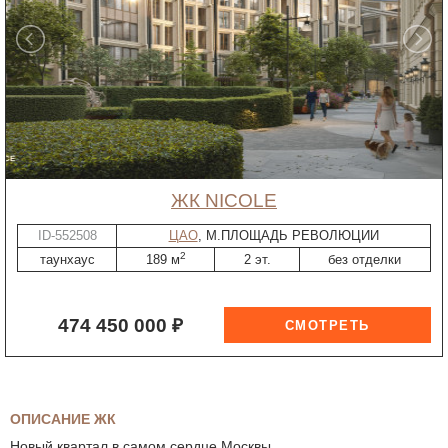
ЖК NICOLE
ID-552508
ЦАО
, М.ПЛОЩАДЬ РЕВОЛЮЦИИ
2
таунхаус
189 м
2 эт.
без отделки
474 450 000 ₽
ОПИСАНИЕ ЖК
Новый квартал в самом сердце Москвы.