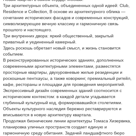
Три архитектурных объекта, объединенных одной идеей: Club,
Residence и Collection, В основе их архитектурного облика —
сочетание исторических фасадов и современных конструкций,
символизирующее вечную классику и гармоничную связь
прошлого и настоящего.
Три внутренних двора: яркий общественный, закрытый
приватный и уединенный камерный.
Здесь роскошь обретает новый смысл, и жизнь становится
событием.
В реконструированных исторических зданиях, дополненных
современными архитектурными элементами, разместятся
просторные квартиры, двухуровневые жилые резиденции и
роскошные пентхаусы, а также коворкинг, премиальный ритейл,
кафе, рестораны и площадки для проведения мероприятий.
Экспрессивный дизайн современных зданий соотносится с
историческим контекстом: в каждой детали угадывается
глубинный культурный код, формировавшийся столетиями.
Объекты культурного наследия бережно реставрируются и
вписываются в новую архитектуру квартала.
Продолжая бионические линии архитектуры Томаса Хизервика,
планировка уличных пространств создает единую и
гармоничную среду обитания. Задачей ландшафтного бюро