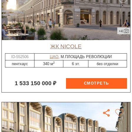
+4
ЖК NICOLE
ID-552506
ЦАО
, М.ПЛОЩАДЬ РЕВОЛЮЦИИ
2
пентхаус
340 м
6 эт.
без отделки
1 533 150 000 ₽