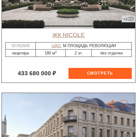
+3
ЖК NICOLE
ID-552505
ЦАО
, М.ПЛОЩАДЬ РЕВОЛЮЦИИ
2
квартира
180 м
2 эт.
без отделки
433 680 000 ₽