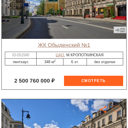
+8
ЖК Обыденский №1
ID-551580
ЦАО
, М.КРОПОТКИНСКАЯ
2
пентхаус
348 м
6 эт.
без отделки
2 500 760 000 ₽