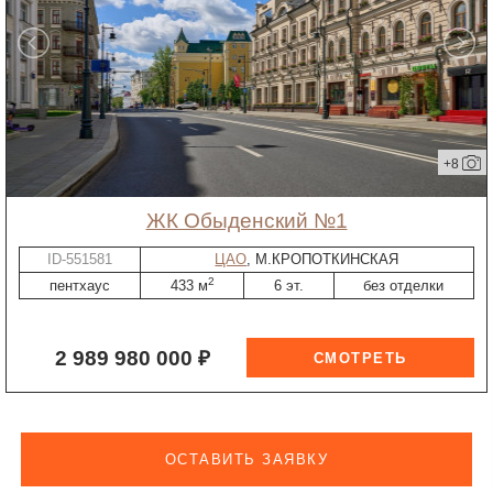
+8
ЖК Обыденский №1
ID-551581
ЦАО
, М.КРОПОТКИНСКАЯ
2
пентхаус
433 м
6 эт.
без отделки
2 989 980 000 ₽
ОСТАВИТЬ ЗАЯВКУ