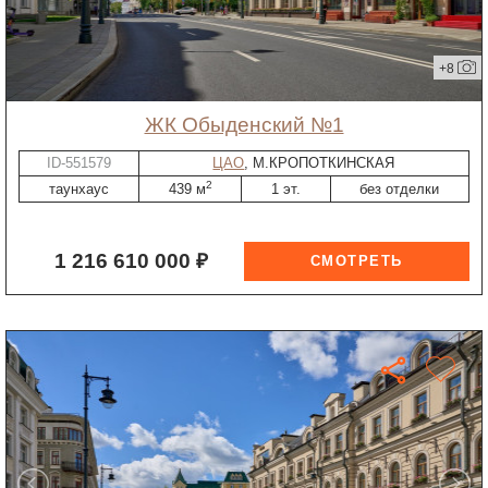
+8
ЖК Обыденский №1
ID-551579
ЦАО
, М.КРОПОТКИНСКАЯ
2
таунхаус
439 м
1 эт.
без отделки
1 216 610 000 ₽