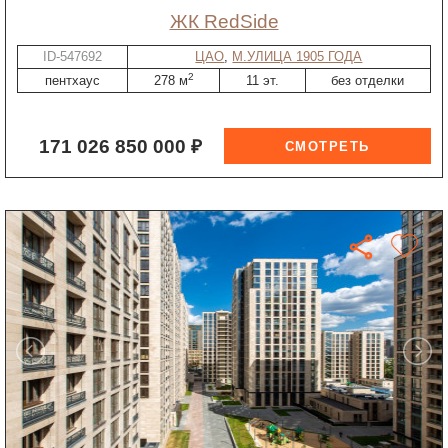
ЖК RedSide
ID-547692
ЦАО
,
М.УЛИЦА 1905 ГОДА
2
пентхаус
278 м
11 эт.
без отделки
171 026 850 000 ₽