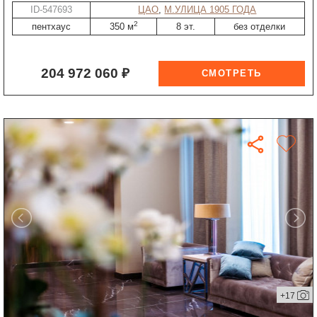
ID-547693
ЦАО
,
М.УЛИЦА 1905 ГОДА
2
пентхаус
350 м
8 эт.
без отделки
204 972 060 ₽
+17