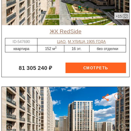
+15
ЖК RedSide
ID-547690
ЦАО
,
М.УЛИЦА 1905 ГОДА
2
квартира
152 м
16 эт.
без отделки
81 305 240 ₽