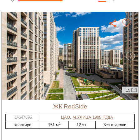
+15
ЖК RedSide
ID-547695
ЦАО
,
М.УЛИЦА 1905 ГОДА
2
квартира
151 м
12 эт.
без отделки