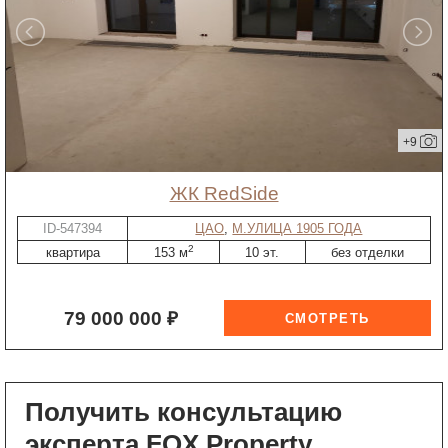
+9
ЖК RedSide
ID-547394
ЦАО
,
М.УЛИЦА 1905 ГОДА
2
квартира
153 м
10 эт.
без отделки
79 000 000 ₽
Получить консультацию
эксперта FOX Property