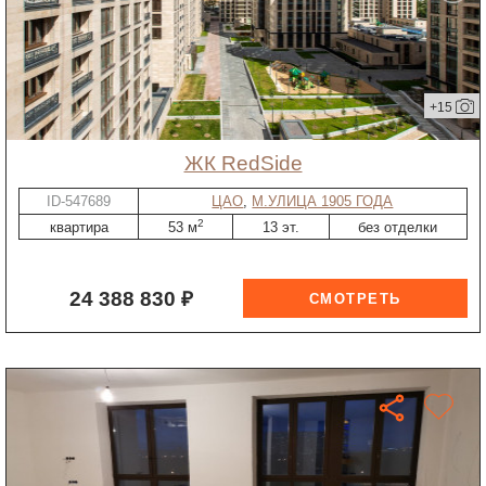
+15
ЖК RedSide
ID-547689
ЦАО
,
М.УЛИЦА 1905 ГОДА
2
квартира
53 м
13 эт.
без отделки
24 388 830 ₽