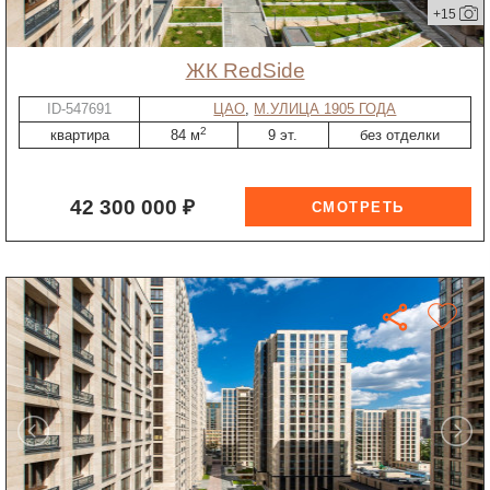
+15
ЖК RedSide
ID-547691
ЦАО
,
М.УЛИЦА 1905 ГОДА
2
квартира
84 м
9 эт.
без отделки
42 300 000 ₽