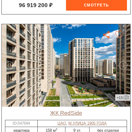
96 919 200 ₽
+15
ЖК RedSide
ID-547694
ЦАО
,
М.УЛИЦА 1905 ГОДА
2
квартира
158 м
9 эт.
без отделки