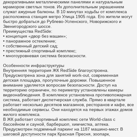
декоративными металлическими панелями и натуральным
мрамором светлых тонов. Их дополнительным украшением
служат ажурные балконы. В 10 минутах ходьбы от комплекса
расположена станция метро Улица 1905 года. Его жители могут
быстро добраться до Рублево-Успенского, Новорижского и
Звенигородского шоссе.
Преимущества RedSide:
• концепция «двор без машин»;
• панорамное остекление;
• собственный детский сад;
• престижный спортивный комплекс;
• многоуровневая система безопасности.
Особенности инфраструктуры
Внутренняя территория ЖК RedSide благоустроена.
Предусмотрена зона для занятий work-out, современная
детская площадка, прогулочные дорожки. Повышенное
внимание уделяется вопросам безопасности. Доступ на
территорию ограничен, по периметру установлены камеры
видеонаблюдения. В комплексе установлена противопожарная
система, работает диспетчерская служба. Прямо в квартале
работает несколько десятков магазинов, ресторанов и кафе, все
необходимые сервисы. Они находятся на первых этажах домов
жилого комплекса.
В ЖК работает спортивный комплекс сети World-class с
бассейном и сауной, барбершоп, химчистка, аптека.
Предусмотрен подземный паркинг на 1187 машино-мест. В
шаговой доступности парк Красная Пресня, зоопарк,