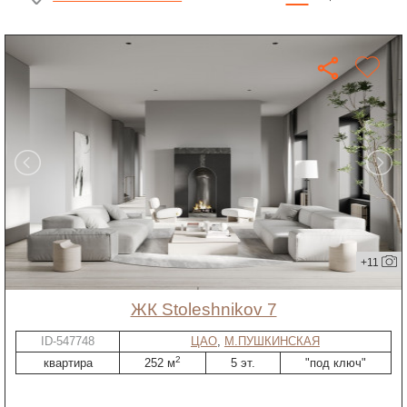
+11
ЖК Stoleshnikov 7
ID-547748
ЦАО
,
М.ПУШКИНСКАЯ
2
квартира
252 м
5 эт.
"под ключ"