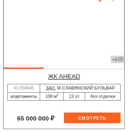
+3
ЖК AHEAD
ID-550646
ЗАО
, М.СЛАВЯНСКИЙ БУЛЬВАР
2
апартаменты
108 м
13 эт.
без отделки
65 000 000 ₽