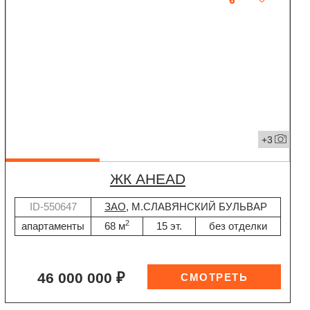
+3
ЖК AHEAD
ID-550647
ЗАО
, М.СЛАВЯНСКИЙ БУЛЬВАР
2
апартаменты
68 м
15 эт.
без отделки
46 000 000 ₽