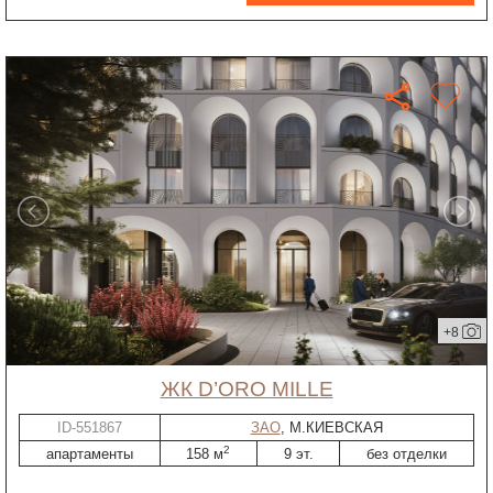
+8
ЖК D’ORO MILLE
ID-551867
ЗАО
, М.КИЕВСКАЯ
2
апартаменты
158 м
9 эт.
без отделки