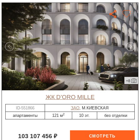
+8
ЖК D’ORO MILLE
ID-551866
ЗАО
, М.КИЕВСКАЯ
2
апартаменты
121 м
10 эт.
без отделки
103 107 456 ₽