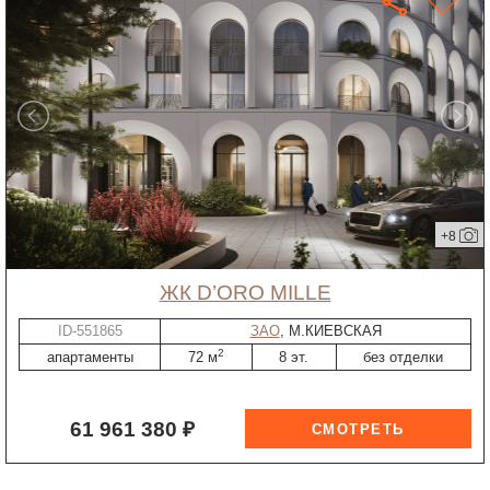
+8
ЖК D’ORO MILLE
ID-551865
ЗАО
, М.КИЕВСКАЯ
2
апартаменты
72 м
8 эт.
без отделки
61 961 380 ₽