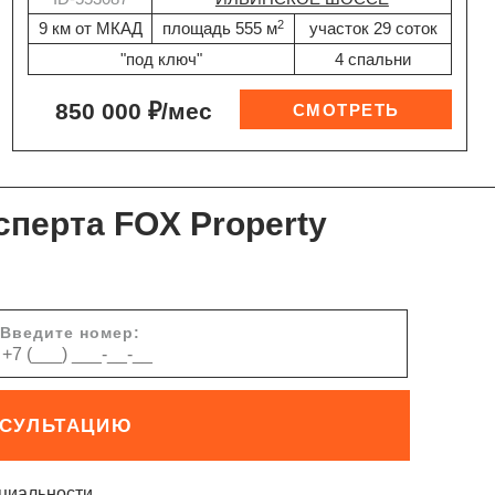
2
9 км от МКАД
площадь 555 м
участок 29 соток
"под ключ"
4 спальни
850 000 ₽/мес
сперта FOX Property
Введите номер:
НСУЛЬТАЦИЮ
циальности