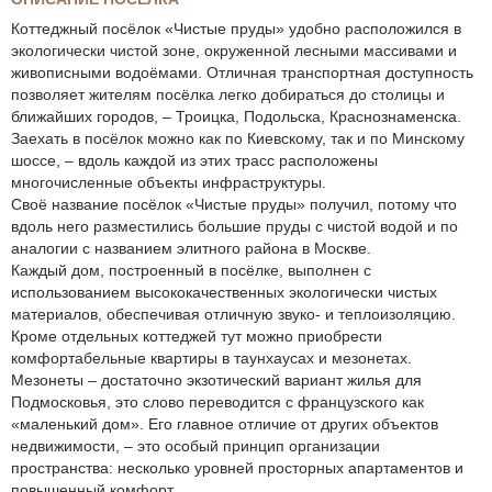
Коттеджный посёлок «Чистые пруды» удобно расположился в
экологически чистой зоне, окруженной лесными массивами и
живописными водоёмами. Отличная транспортная доступность
позволяет жителям посёлка легко добираться до столицы и
ближайших городов, – Троицка, Подольска, Краснознаменска.
Заехать в посёлок можно как по Киевскому, так и по Минскому
шоссе, – вдоль каждой из этих трасс расположены
многочисленные объекты инфраструктуры.
Своё название посёлок «Чистые пруды» получил, потому что
вдоль него разместились большие пруды с чистой водой и по
аналогии с названием элитного района в Москве.
Каждый дом, построенный в посёлке, выполнен с
использованием высококачественных экологически чистых
материалов, обеспечивая отличную звуко- и теплоизоляцию.
Кроме отдельных коттеджей тут можно приобрести
комфортабельные квартиры в таунхаусах и мезонетах.
Мезонеты – достаточно экзотический вариант жилья для
Подмосковья, это слово переводится с французского как
«маленький дом». Его главное отличие от других объектов
недвижимости, – это особый принцип организации
пространства: несколько уровней просторных апартаментов и
повышенный комфорт.