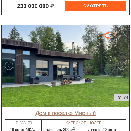
233 000 000 ₽
+31
дом в поселке Мирный
ID-553170
КИЕВСКОЕ ШОССЕ
2
19 км от МКАД
площадь 300 м
участок 20 соток