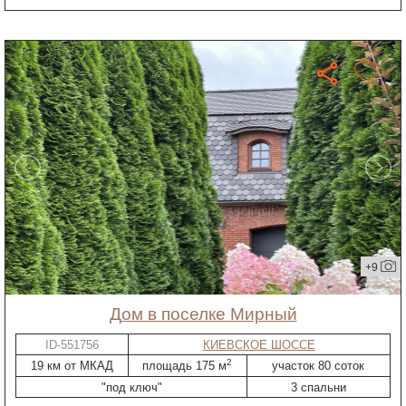
+9
дом в поселке Мирный
ID-551756
КИЕВСКОЕ ШОССЕ
2
19 км от МКАД
площадь 175 м
участок 80 соток
"под ключ"
3 спальни