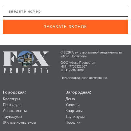
ЗАКАЗАТЬ ЗВОНОК
© 2026 Агентство элитной недвижимости
«Фокс Проперти»
ООО «Фокс Проперти»
ИНН: 7736321567
КПП: 773601001
Пользовательское соглашение
Городская:
Загородная:
Квартиры
Дома
Пентхаусы
Участки
Апартаменты
Квартиры
Таунхаусы
Таунхаусы
Жилые комплексы
Поселки