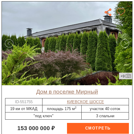
+9
дом в поселке Мирный
ID-551755
КИЕВСКОЕ ШОССЕ
2
19 км от МКАД
площадь 175 м
участок 40 соток
"под ключ"
3 спальни
153 000 000 ₽