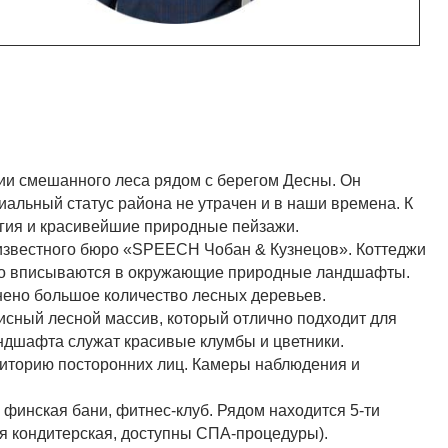
ии смешанного леса рядом с берегом Десны. Он
иальный статус района не утрачен и в наши времена. К
огия и красивейшие природные пейзажи.
у известного бюро «SPEECH Чобан & Кузнецов». Коттеджи
но вписываются в окружающие природные ландшафты.
нено большое количество лесных деревьев.
исный лесной массив, который отлично подходит для
андшафта служат красивые клумбы и цветники.
риторию посторонних лиц. Камеры наблюдения и
 финская бани, фитнес-клуб. Рядом находится 5-ти
ая кондитерская, доступны СПА-процедуры).