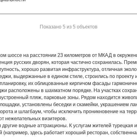
Показано 5 из 5 объектов
ком шоссе на расстоянии 23 километров от МКАД в окружен
енция русских дворян, которая частично сохранилась. Прем
тупность, хорошо развитая инфраструктура, отличная экол
ттеджи, выдержанные в едином стиле, строились по проект
 планировку, их облицованные кирпичом фасады гармонич
джи расположены в шахматном порядке. На участках сохра
гоустроенный пляж, парковые зоны. Рядом находится живоп
площадки, установлены беседки и скамейки, украшением л
орота и шлагбаум, чтобы исключить проникновение на тер
от нежелательных визитеров.
и другие водные аттракционы. К услугам жителей турецкая и
 (например, здесь работает хороший ресторан, собственн