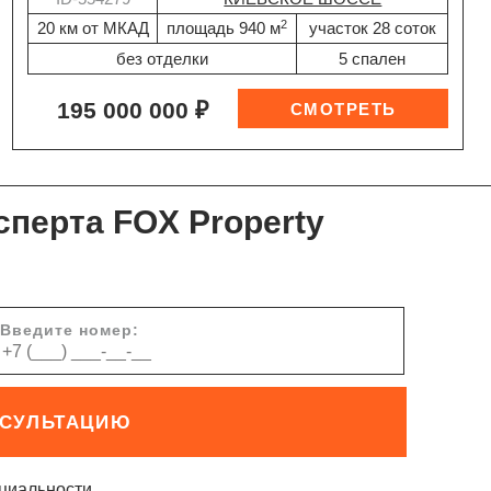
2
20 км от МКАД
площадь 940 м
участок 28 соток
без отделки
5 спален
195 000 000 ₽
сперта FOX Property
Введите номер:
НСУЛЬТАЦИЮ
циальности