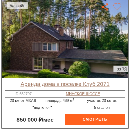
бассейн
+33
Аренда дома в поселке Клуб 2071
ID-552797
МИНСКОЕ ШОССЕ
2
20 км от МКАД
площадь 489 м
участок 20 соток
"под ключ"
5 спален
850 000 ₽/мес