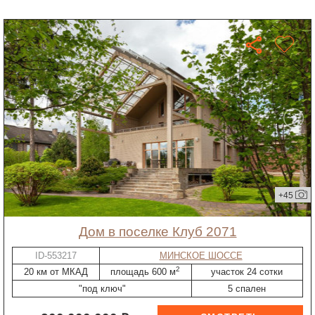
+45
дом в поселке Клуб 2071
ID-553217
МИНСКОЕ ШОССЕ
2
20 км от МКАД
площадь 600 м
участок 24 сотки
"под ключ"
5 спален