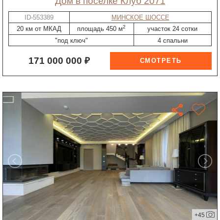
дом в поселке Клуб 2071
ID-553389
МИНСКОЕ ШОССЕ
2
20 км от МКАД
площадь 450 м
участок 24 сотки
"под ключ"
4 спальни
171 000 000 ₽
+45