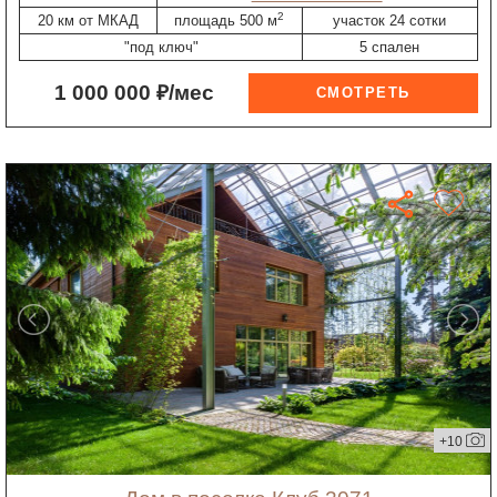
2
20 км от МКАД
площадь 500 м
участок 24 сотки
"под ключ"
5 спален
1 000 000 ₽/мес
+10