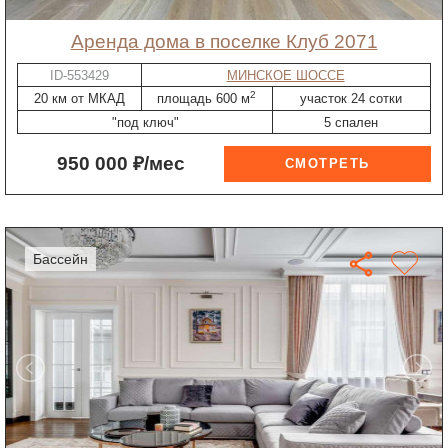
Аренда дома в поселке Клуб 2071
ID-553429
МИНСКОЕ ШОССЕ
2
20 км от МКАД
площадь 600 м
участок 24 сотки
"под ключ"
5 спален
950 000 ₽/мес
бассейн