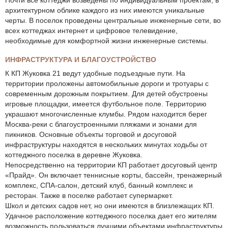
Почти все коттеджи возведены по индивидуальным проектам, в
архитектурном облике каждого из них имеются уникальные
черты. В поселок проведены центральные инженерные сети, во
всех коттеджах интернет и цифровое телевидение,
необходимые для комфортной жизни инженерные системы.
ИНФРАСТРУКТУРА И БЛАГОУСТРОЙСТВО
К КП Жуковка 21 ведут удобные подъездные пути. На
территории проложены автомобильные дороги и тротуары с
современным дорожным покрытием. Для детей обустроены
игровые площадки, имеется футбольное поле. Территорию
украшают многочисленные клумбы. Рядом находится берег
Москва-реки с благоустроенными пляжами и зонами для
пикников. Основные объекты торговой и досуговой
инфраструктуры находятся в нескольких минутах ходьбы от
коттеджного поселка в деревне Жуковка.
Непосредственно на территории КП работает досуговый центр
«Прайд». Он включает теннисные корты, бассейн, тренажерный
комплекс, СПА-салон, детский клуб, банный комплекс и
ресторан. Также в поселке работает супермаркет.
Школ и детских садов нет, но они имеются в близлежащих КП.
Удачное расположение коттеджного поселка дает его жителям
возможность пользоваться лучшими объектами инфраструктуры