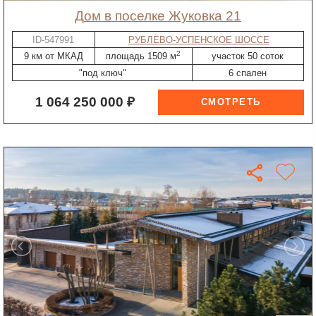
дом в поселке Жуковка 21
ID-547991
РУБЛЁВО-УСПЕНСКОЕ ШОССЕ
2
9 км от МКАД
площадь 1509 м
участок 50 соток
"под ключ"
6 спален
1 064 250 000 ₽