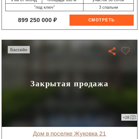
"под ключ"
3 спальни
899 250 000 ₽
бассейн
Закрытая продажа
+28
дом в поселке Жуковка 21