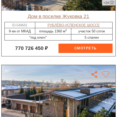
+24
дом в поселке Жуковка 21
ID-549681
РУБЛЁВО-УСПЕНСКОЕ ШОССЕ
2
9 км от МКАД
площадь 1360 м
участок 50 соток
"под ключ"
5 спален
770 726 450 ₽