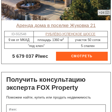
+24
Аренда дома в поселке Жуковка 21
ID-552548
РУБЛЁВО-УСПЕНСКОЕ ШОССЕ
2
9 км от МКАД
площадь 1360 м
участок 50 соток
"под ключ"
5 спален
5 679 037 ₽/мес
Получить консультацию
эксперта FOX Property
Поможем найти, купить или продать недвижимость
Имя: