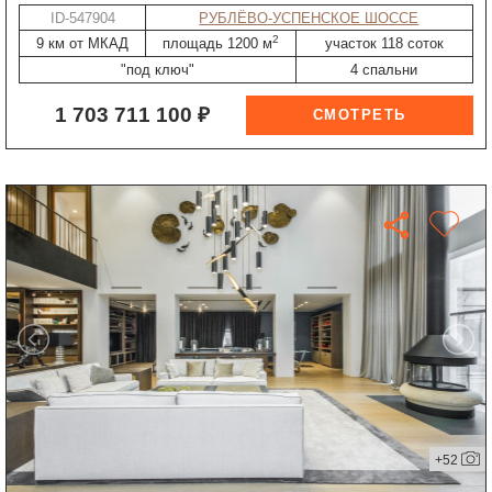
ID-547904
РУБЛЁВО-УСПЕНСКОЕ ШОССЕ
2
9 км от МКАД
площадь 1200 м
участок 118 соток
"под ключ"
4 спальни
1 703 711 100 ₽
+52