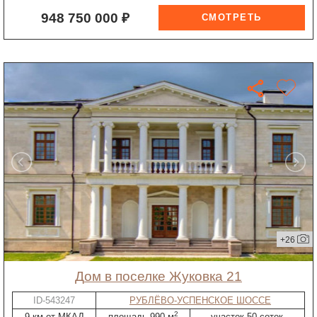
948 750 000 ₽
+26
дом в поселке Жуковка 21
ID-543247
РУБЛЁВО-УСПЕНСКОЕ ШОССЕ
2
9 км от МКАД
площадь 990 м
участок 50 соток