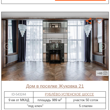
+46
дом в поселке Жуковка 21
ID-543244
РУБЛЁВО-УСПЕНСКОЕ ШОССЕ
2
9 км от МКАД
площадь 989 м
участок 50 соток
"под ключ"
5 спален