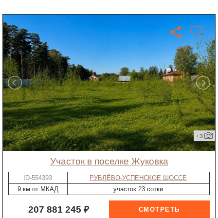
+3
участок в поселке Жуковка
ID-554393
РУБЛЁВО-УСПЕНСКОЕ ШОССЕ
9 км от МКАД
участок 23 сотки
207 881 245 ₽