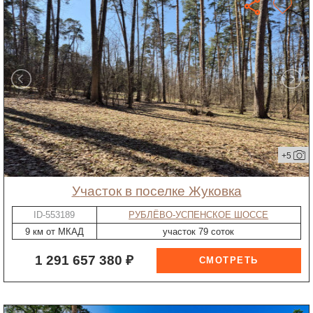
+5
участок в поселке Жуковка
ID-553189
РУБЛЁВО-УСПЕНСКОЕ ШОССЕ
9 км от МКАД
участок 79 соток
1 291 657 380 ₽