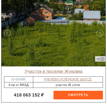
+3
участок в поселке Жуковка
ID-554395
РУБЛЁВО-УСПЕНСКОЕ ШОССЕ
9 км от МКАД
участок 46 соток
418 063 152 ₽