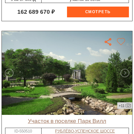
162 689 670 ₽
+11
участок в поселке Парк Вилл
ID-550510
РУБЛЁВО-УСПЕНСКОЕ ШОССЕ