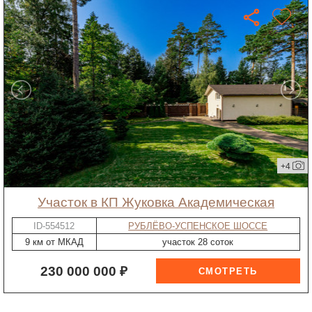
+4
участок в КП Жуковка Академическая
ID-554512
РУБЛЁВО-УСПЕНСКОЕ ШОССЕ
9 км от МКАД
участок 28 соток
230 000 000 ₽