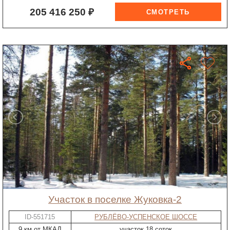
205 416 250 ₽
участок в поселке Жуковка-2
ID-551715
РУБЛЁВО-УСПЕНСКОЕ ШОССЕ
9 км от МКАД
участок 18 соток