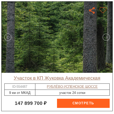
участок в КП Жуковка Академическая
ID-554487
РУБЛЁВО-УСПЕНСКОЕ ШОССЕ
9 км от МКАД
участок 24 сотки
147 899 700 ₽