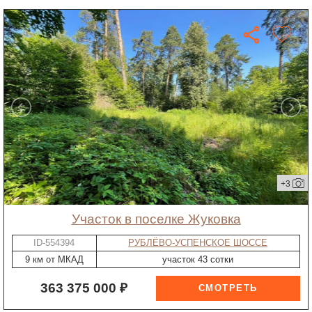
+3
участок в поселке Жуковка
ID-554394
РУБЛЁВО-УСПЕНСКОЕ ШОССЕ
9 км от МКАД
участок 43 сотки
363 375 000 ₽