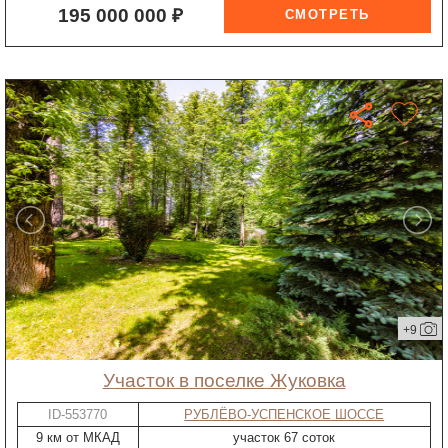
195 000 000 ₽
+9
участок в поселке Жуковка
ID-553770
РУБЛЁВО-УСПЕНСКОЕ ШОССЕ
9 км от МКАД
участок 67 соток