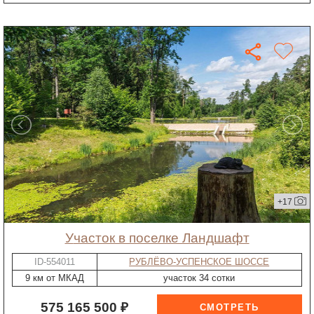
+17
участок в поселке Ландшафт
ID-554011
РУБЛЁВО-УСПЕНСКОЕ ШОССЕ
9 км от МКАД
участок 34 сотки
575 165 500 ₽