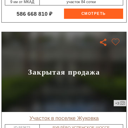
9 км от МКАД
участок 84 сотки
586 668 810 ₽
Закрытая продажа
+3
участок в поселке Жуковка
ID-553671
РУБЛЁВО-УСПЕНСКОЕ ШОССЕ