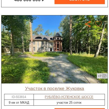
+7
участок в поселке Жуковка
ID-553814
РУБЛЁВО-УСПЕНСКОЕ ШОССЕ
9 км от МКАД
участок 25 соток