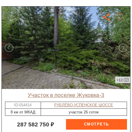
+12
участок в поселке Жуковка-3
ID-554414
РУБЛЁВО-УСПЕНСКОЕ ШОССЕ
8 км от МКАД
участок 26 соток
287 582 750 ₽