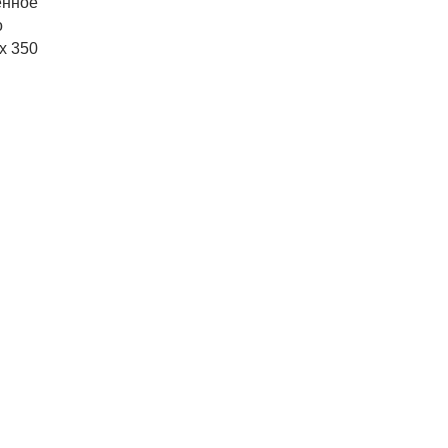
енное
о
х 350