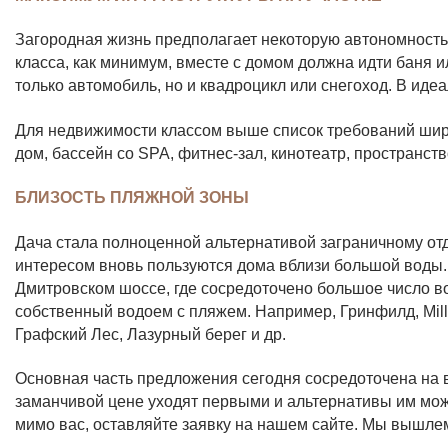
Загородная жизнь предполагает некоторую автономность.
класса, как минимум, вместе с домом должна идти баня и
только автомобиль, но и квадроцикл или снегоход. В иде
Для недвижимости классом выше список требований шире
дом, бассейн со SPA, фитнес-зал, кинотеатр, пространс
БЛИЗОСТЬ ПЛЯЖНОЙ ЗОНЫ
Дача стала полноценной альтернативой заграничному отд
интересом вновь пользуются дома вблизи большой воды.
Дмитровском шоссе, где сосредоточено большое число вод
собственный водоем с пляжем. Например,
Гринфилд
, Mi
Графский Лес,
Лазурный берег
и др.
Основная часть предложения сегодня сосредоточена на 
заманчивой цене уходят первыми и альтернативы им мо
мимо вас, оставляйте заявку на нашем сайте. Мы вышл