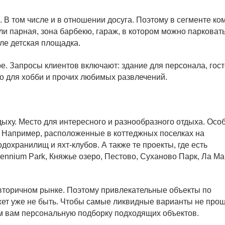
 В том числе и в отношении досуга. Поэтому в сегменте ко
ли парная, зона барбекю, гараж, в котором можно парковат
але детская площадка.
. Запросы клиентов включают: здание для персонала, гос
тво для хобби и прочих любимых развлечений.
ыху. Место для интересного и разнообразного отдыха. Ос
 Например, расположенные в коттеджных поселках на
охранилищ и яхт-клубов. А также те проекты, где есть
llennium Park, Княжье озеро,
Пестово
, Суханово Парк, Ла М
вторичном рынке. Поэтому привлекательные объекты по
жет уже не быть. Чтобы самые ликвидные варианты не про
ем вам персональную подборку подходящих объектов.