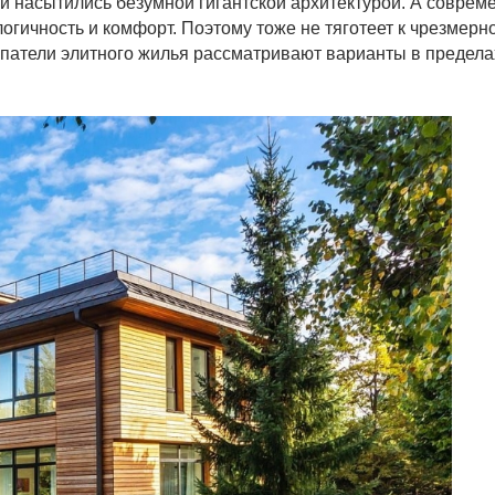
и насытились безумной гигантской архитектурой. А соврем
гичность и комфорт. Поэтому тоже не тяготеет к чрезмерн
патели элитного жилья рассматривают варианты в предела