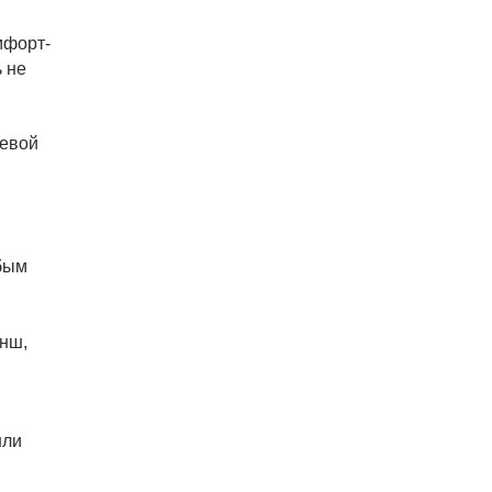
мфорт-
ь не
тевой
обым
анш,
шли