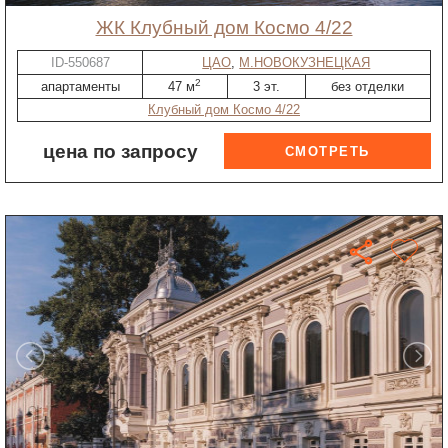
ЖК Клубный дом Космо 4/22
ID-550687
ЦАО
,
М.НОВОКУЗНЕЦКАЯ
2
апартаменты
47 м
3 эт.
без отделки
Клубный дом Космо 4/22
цена по запросу