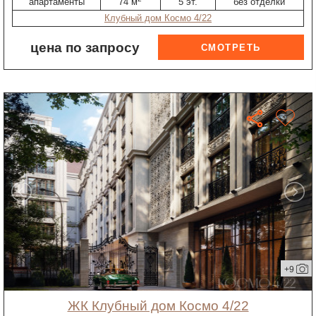
апартаменты
74 м
5 эт.
без отделки
Клубный дом Космо 4/22
цена по запросу
+9
ЖК Клубный дом Космо 4/22