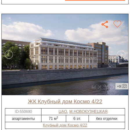
+9
ЖК Клубный дом Космо 4/22
ID-550690
ЦАО
,
М.НОВОКУЗНЕЦКАЯ
2
апартаменты
71 м
6 эт.
без отделки
Клубный дом Космо 4/22