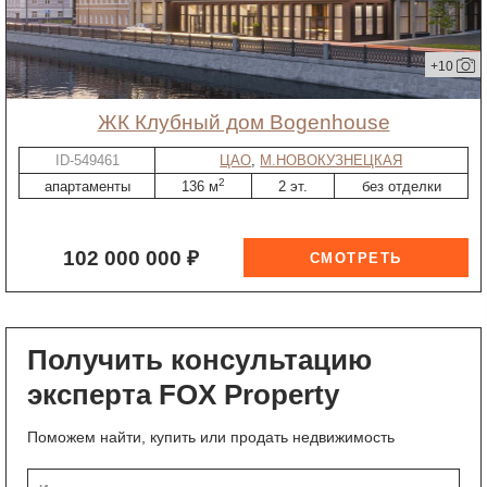
+10
ЖК Клубный дом Bogenhouse
ID-549461
ЦАО
,
М.НОВОКУЗНЕЦКАЯ
2
апартаменты
136 м
2 эт.
без отделки
102 000 000 ₽
Получить консультацию
эксперта FOX Property
Поможем найти, купить или продать недвижимость