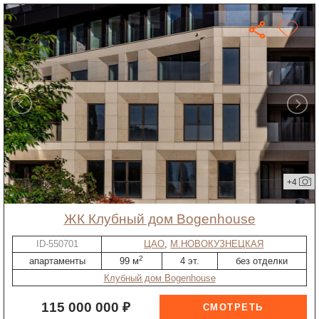
+4
ЖК Клубный дом Bogenhouse
ID-550701
ЦАО
,
М.НОВОКУЗНЕЦКАЯ
2
апартаменты
99 м
4 эт.
без отделки
Клубный дом Bogenhouse
115 000 000 ₽