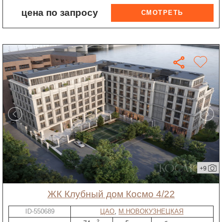
цена по запросу
+9
ЖК Клубный дом Космо 4/22
ID-550689
ЦАО
,
М.НОВОКУЗНЕЦКАЯ
2