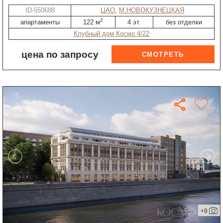
ID-550688
ЦАО
,
М.НОВОКУЗНЕЦКАЯ
2
апартаменты
122 м
4 эт.
без отделки
Клубный дом Космо 4/22
цена по запросу
+9