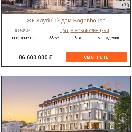
+10
ЖК Клубный дом Bogenhouse
ID-549462
ЦАО
,
М.НОВОКУЗНЕЦКАЯ
2
апартаменты
86 м
3 эт.
без отделки
86 600 000 ₽