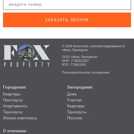
ЗАКАЗАТЬ ЗВОНОК
© 2026 Агентство элитной недвижимости
«Фокс Проперти»
ООО «Фокс Проперти»
ИНН: 7736321567
КПП: 773601001
Пользовательское соглашение
Городская:
Загородная:
Квартиры
Дома
Пентхаусы
Участки
Апартаменты
Квартиры
Таунхаусы
Таунхаусы
Жилые комплексы
Поселки
О компании