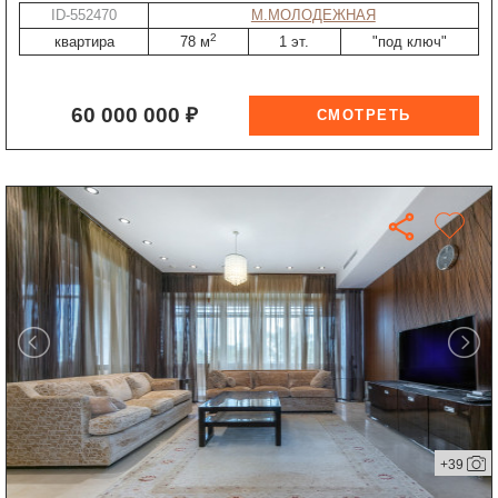
ID-552470
М.МОЛОДЕЖНАЯ
2
квартира
78 м
1 эт.
"под ключ"
60 000 000 ₽
+39