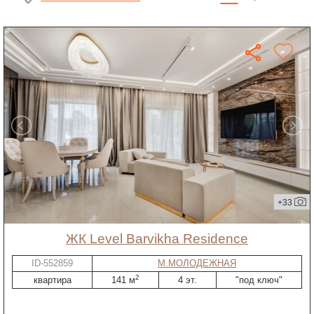
+33
ЖК Level Barvikha Residence
ID-552859
М.МОЛОДЕЖНАЯ
2
квартира
141 м
4 эт.
"под ключ"