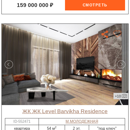
159 000 000 ₽
+10
ЖК ЖК Level Barvikha Residence
ID-552471
М.МОЛОДЕЖНАЯ
2
квартира
54 м
2 эт.
"под ключ"