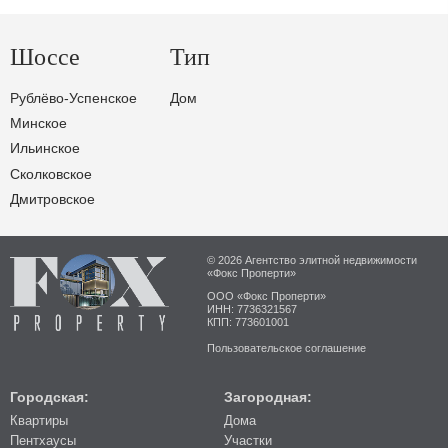
Шоссе
Тип
Рублёво-Успенское
Дом
Минское
Ильинское
Сколковское
Дмитровское
© 2026 Агентство элитной недвижимости
«Фокс Проперти»
ООО «Фокс Проперти»
ИНН: 7736321567
КПП: 773601001
Пользовательское соглашение
Городская:
Загородная:
Квартиры
Дома
Пентхаусы
Участки