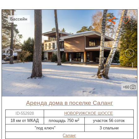
бассейн
+60
Аренда дома в поселке Саланг
ID-552928
НОВОРИЖСКОЕ ШОССЕ
2
18 км от МКАД
площадь 750 м
участок 56 соток
"под ключ"
3 спальни
Саланг