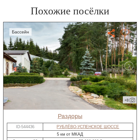
Похожие посёлки
бассейн
+8
Раздоры
ID-544436
РУБЛЁВО-УСПЕНСКОЕ ШОССЕ
5 км от МКАД