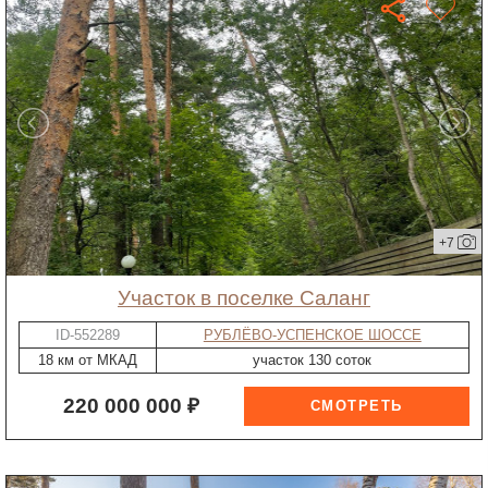
+7
участок в поселке Саланг
ID-552289
РУБЛЁВО-УСПЕНСКОЕ ШОССЕ
18 км от МКАД
участок 130 соток
220 000 000 ₽