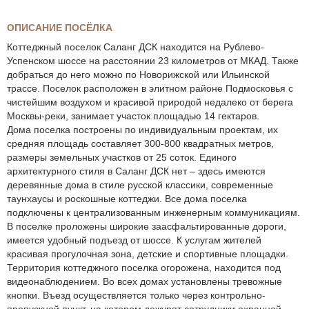
ОПИСАНИЕ ПОСЁЛКА
Коттеджный поселок Саланг ДСК находится на Рублево-
Успенском шоссе на расстоянии 23 километров от МКАД. Также
добраться до него можно по Новорижской или Ильинской
трассе. Поселок расположен в элитном районе Подмосковья с
чистейшим воздухом и красивой природой недалеко от берега
Москвы-реки, занимает участок площадью 14 гектаров.
Дома поселка построены по индивидуальным проектам, их
средняя площадь составляет 300-800 квадратных метров,
размеры земельных участков от 25 соток. Единого
архитектурного стиля в Саланг ДСК нет – здесь имеются
деревянные дома в стиле русской классики, современные
таунхаусы и роскошные коттеджи. Все дома поселка
подключены к централизованным инженерным коммуникациям.
В поселке проложены широкие заасфальтированные дороги,
имеется удобный подъезд от шоссе. К услугам жителей
красивая прогулочная зона, детские и спортивные площадки.
Территория коттеджного поселка огорожена, находится под
видеонаблюдением. Во всех домах установлены тревожные
кнопки. Въезд осуществляется только через контрольно-
пропускной пункт, на котором дежурят сотрудники охранной