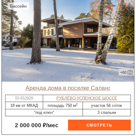
бассейн
+60
Аренда дома в поселке Саланг
ID-552928
РУБЛЁВО-УСПЕНСКОЕ ШОССЕ
2
18 км от МКАД
площадь 750 м
участок 56 соток
"под ключ"
3 спальни
2 000 000 ₽/мес