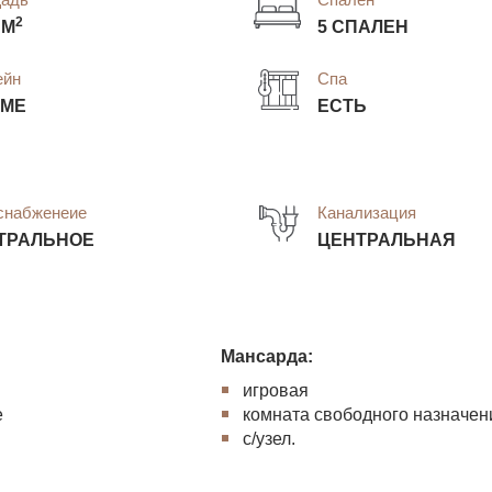
2
 М
5 СПАЛЕН
ейн
Спа
ОМЕ
ЕСТЬ
снабженеие
Канализация
ТРАЛЬНОЕ
ЦЕНТРАЛЬНАЯ
Мансарда:
игровая
е
комната свободного назначен
с/узел.