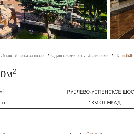
Рублево-Успенское шоссе
Одинцовский р-н
Знаменское
ID-553538
2
50м
2
 м
РУБЛЁВО-УСПЕНСКОЕ ШО
ток
7 КМ ОТ МКАД
адь
Спален