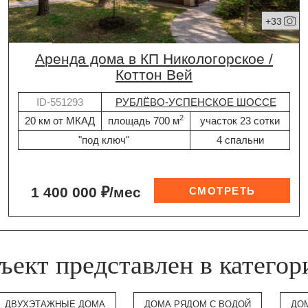
+33
Аренда дома в КП Никологорское /
Коттон Вей
ID-551293
РУБЛЁВО-УСПЕНСКОЕ ШОССЕ
2
20 км от МКАД
площадь 700 м
участок 23 сотки
"под ключ"
4 спальни
1 400 000 ₽/мес
ъект представлен в категор
ДВУХЭТАЖНЫЕ ДОМА
ДОМА РЯДОМ С ВОДОЙ
ДО