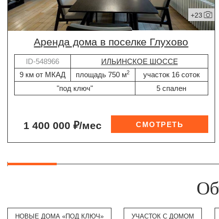
+23
Аренда дома в поселке Глухово
ID-548966
ИЛЬИНСКОЕ ШОССЕ
2
9 км от МКАД
площадь 750 м
участок 16 соток
"под ключ"
5 спален
1 400 000 ₽/мес
Об
НОВЫЕ ДОМА «ПОД КЛЮЧ»
УЧАСТОК С ДОМОМ