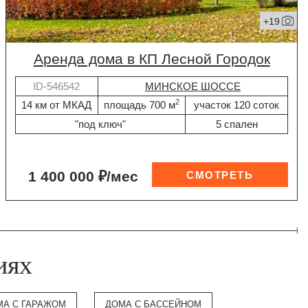
+19
Аренда дома в КП Лесной Городок
ID-546542
МИНСКОЕ ШОССЕ
2
14 км от МКАД
площадь 700 м
участок 120 соток
"под ключ"
5 спален
1 400 000 ₽/мес
иях
МА С ГАРАЖОМ
ДОМА С БАССЕЙНОМ