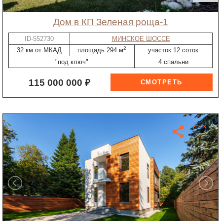
дом в КП Зеленая роща-1
ID-552730
МИНСКОЕ ШОССЕ
2
32 км от МКАД
площадь 294 м
участок 12 соток
"под ключ"
4 спальни
115 000 000 ₽