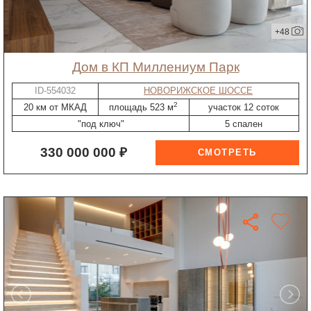
+48
дом в КП Миллениум Парк
ID-554032
НОВОРИЖСКОЕ ШОССЕ
2
20 км от МКАД
площадь 523 м
участок 12 соток
"под ключ"
5 спален
330 000 000 ₽