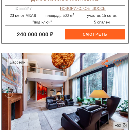
ID-552847
НОВОРИЖСКОЕ ШОССЕ
2
23 км от МКАД
площадь 500 м
участок 15 соток
"под ключ"
5 спален
240 000 000 ₽
бассейн
+52