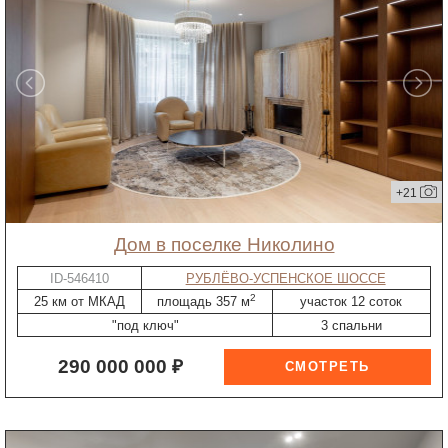
+21
дом в поселке Николино
ID-546410
РУБЛЁВО-УСПЕНСКОЕ ШОССЕ
2
25 км от МКАД
площадь 357 м
участок 12 соток
"под ключ"
3 спальни
290 000 000 ₽