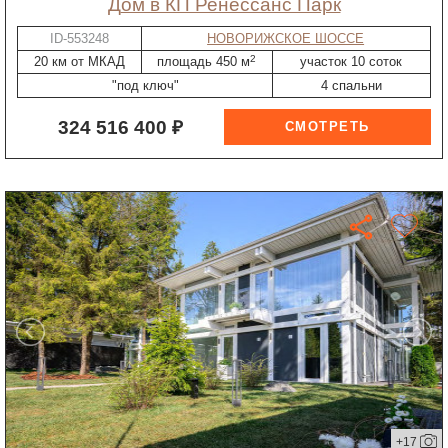
дом в КП Ренессанс Парк
ID-553248
НОВОРИЖСКОЕ ШОССЕ
2
20 км от МКАД
площадь 450 м
участок 10 соток
"под ключ"
4 спальни
324 516 400 ₽
+17