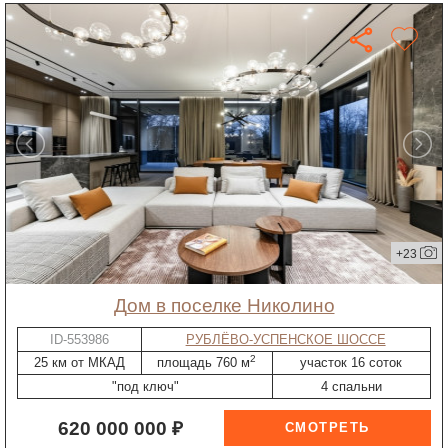
+23
дом в поселке Николино
ID-553986
РУБЛЁВО-УСПЕНСКОЕ ШОССЕ
2
25 км от МКАД
площадь 760 м
участок 16 соток
"под ключ"
4 спальни
620 000 000 ₽