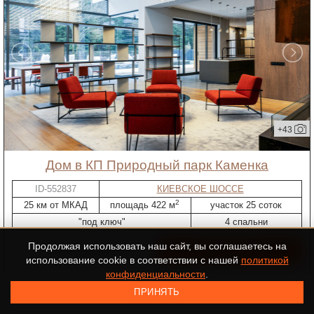
+43
дом в КП Природный парк Каменка
ID-552837
КИЕВСКОЕ ШОССЕ
2
25 км от МКАД
площадь 422 м
участок 25 соток
"под ключ"
4 спальни
Продолжая использовать наш сайт, вы соглашаетесь на
215 000 000 ₽
использование cookie в соответствии с нашей
политикой
конфиденциальности
.
Показано 27 из 1232 объектов
ПРИНЯТЬ