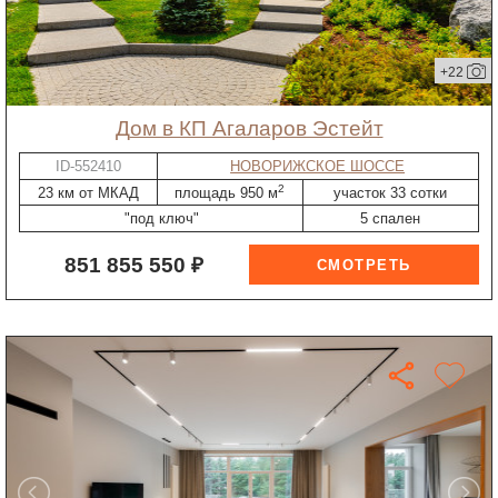
+22
дом в КП Агаларов Эстейт
ID-552410
НОВОРИЖСКОЕ ШОССЕ
2
23 км от МКАД
площадь 950 м
участок 33 сотки
"под ключ"
5 спален
851 855 550 ₽