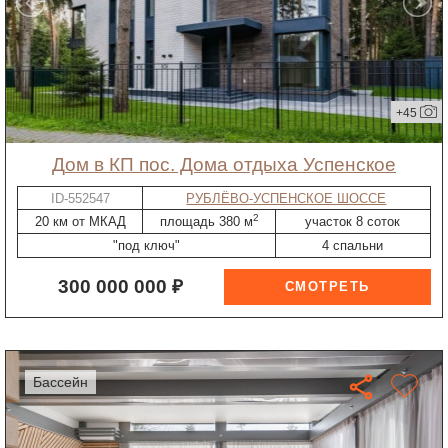
+45
дом в КП пос. Дома отдыха Успенское
ID-552547
РУБЛЁВО-УСПЕНСКОЕ ШОССЕ
2
20 км от МКАД
площадь 380 м
участок 8 соток
"под ключ"
4 спальни
300 000 000 ₽
бассейн