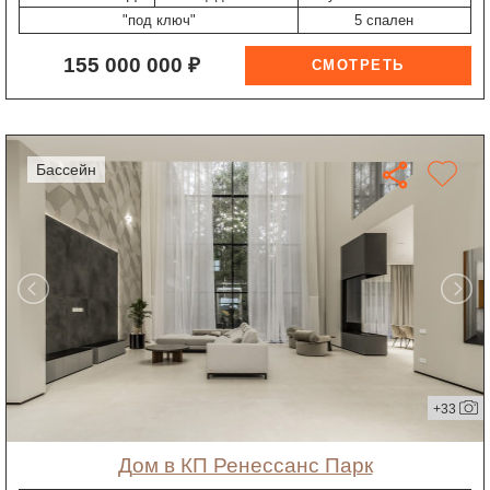
"под ключ"
5 спален
155 000 000 ₽
бассейн
+33
дом в КП Ренессанс Парк