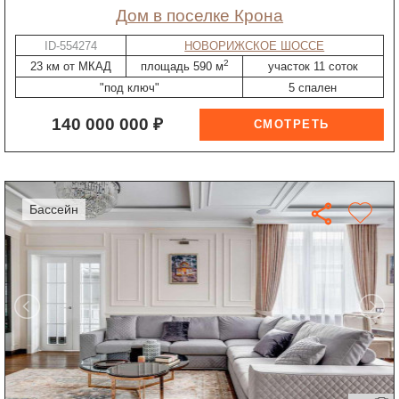
дом в поселке Крона
ID-554274
НОВОРИЖСКОЕ ШОССЕ
2
23 км от МКАД
площадь 590 м
участок 11 соток
"под ключ"
5 спален
140 000 000 ₽
бассейн