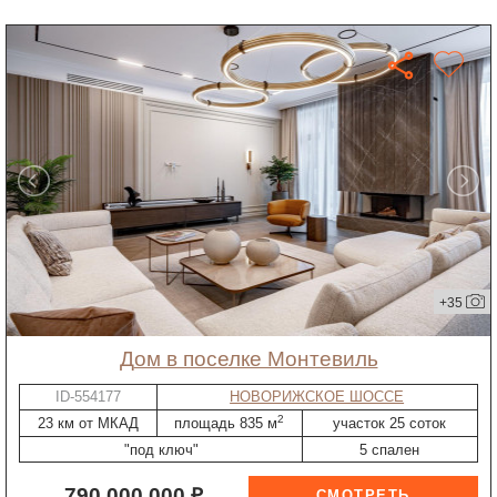
+35
дом в поселке Монтевиль
ID-554177
НОВОРИЖСКОЕ ШОССЕ
2
23 км от МКАД
площадь 835 м
участок 25 соток
"под ключ"
5 спален
790 000 000 ₽