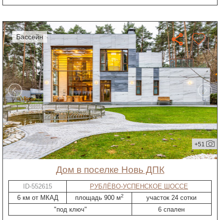
бассейн
+51
дом в поселке Новь ДПК
ID-552615
РУБЛЁВО-УСПЕНСКОЕ ШОССЕ
2
6 км от МКАД
площадь 900 м
участок 24 сотки
"под ключ"
6 спален