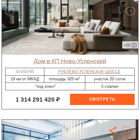
+20
дом в КП Ново-Успенский
ID-550785
РУБЛЁВО-УСПЕНСКОЕ ШОССЕ
2
19 км от МКАД
площадь 920 м
участок 20 соток
"под ключ"
5 спален
1 314 291 420 ₽