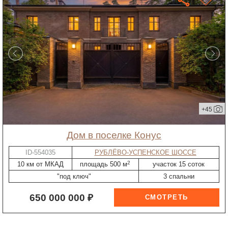
+45
дом в поселке Конус
ID-554035
РУБЛЁВО-УСПЕНСКОЕ ШОССЕ
2
10 км от МКАД
площадь 500 м
участок 15 соток
"под ключ"
3 спальни
650 000 000 ₽