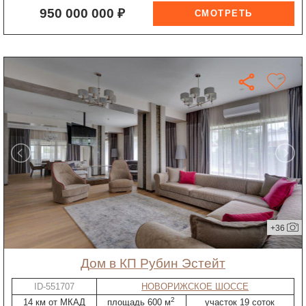
950 000 000 ₽
+36
дом в КП Рубин Эстейт
ID-551707
НОВОРИЖСКОЕ ШОССЕ
2
14 км от МКАД
площадь 600 м
участок 19 соток