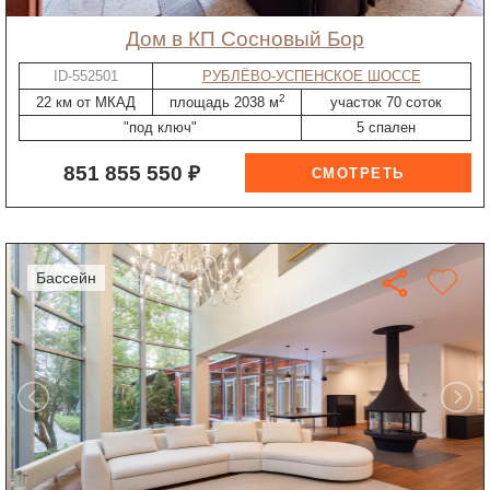
дом в КП Сосновый Бор
ID-552501
РУБЛЁВО-УСПЕНСКОЕ ШОССЕ
2
22 км от МКАД
площадь 2038 м
участок 70 соток
"под ключ"
5 спален
851 855 550 ₽
бассейн