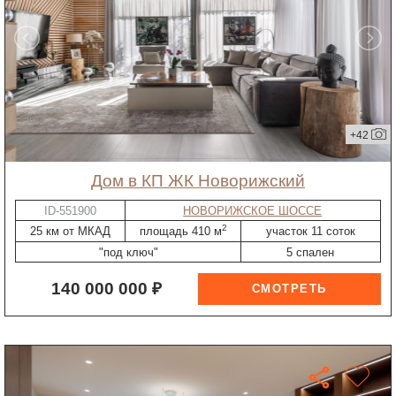
+42
дом в КП ЖК Новорижский
ID-551900
НОВОРИЖСКОЕ ШОССЕ
2
25 км от МКАД
площадь 410 м
участок 11 соток
"под ключ"
5 спален
140 000 000 ₽