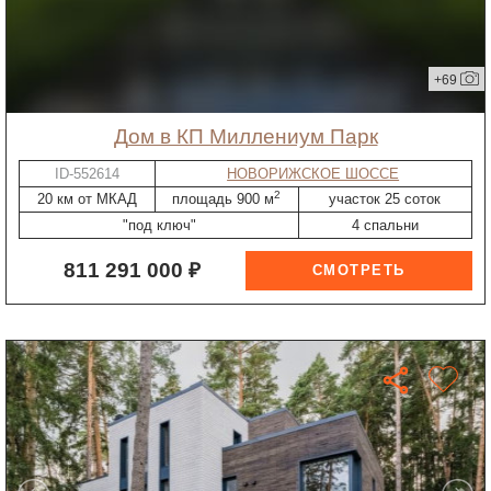
+69
дом в КП Миллениум Парк
ID-552614
НОВОРИЖСКОЕ ШОССЕ
2
20 км от МКАД
площадь 900 м
участок 25 соток
"под ключ"
4 спальни
811 291 000 ₽