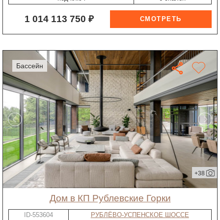
1 014 113 750 ₽
бассейн
+38
дом в КП Рублевские Горки
ID-553604
РУБЛЁВО-УСПЕНСКОЕ ШОССЕ