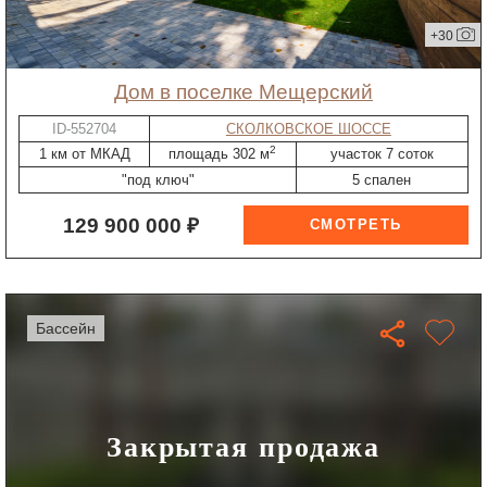
+30
дом в поселке Мещерский
ID-552704
СКОЛКОВСКОЕ ШОССЕ
2
1 км от МКАД
площадь 302 м
участок 7 соток
"под ключ"
5 спален
129 900 000 ₽
бассейн
Закрытая продажа