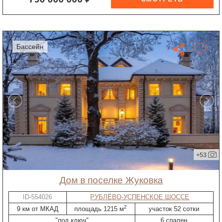
бассейн
+53
дом в поселке Жуковка
ID-554026
РУБЛЁВО-УСПЕНСКОЕ ШОССЕ
2
9 км от МКАД
площадь 1215 м
участок 52 сотки
"под ключ"
6 спален