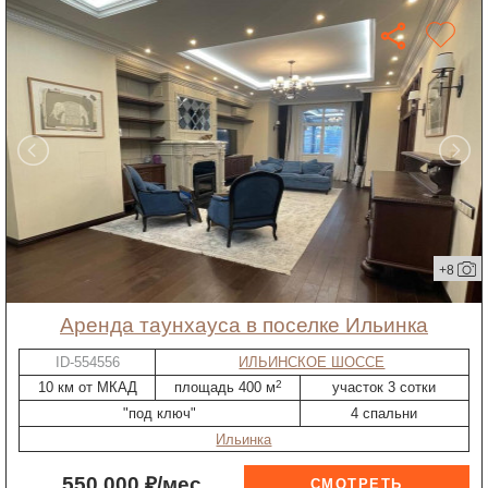
+8
Аренда таунхауса в поселке Ильинка
ID-554556
ИЛЬИНСКОЕ ШОССЕ
2
10 км от МКАД
площадь 400 м
участок 3 сотки
"под ключ"
4 спальни
Ильинка
550 000 ₽/мес