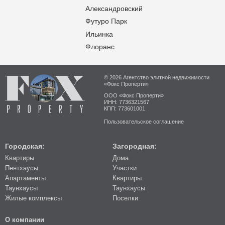
Александровский
Футуро Парк
Ильинка
Флоранс
© 2026 Агентство элитной недвижимости
«Фокс Проперти»
ООО «Фокс Проперти»
ИНН: 7736321567
КПП: 773601001
Пользовательское соглашение
Городская:
Загородная:
Квартиры
Дома
Пентхаусы
Участки
Апартаменты
Квартиры
Таунхаусы
Таунхаусы
Жилые комплексы
Поселки
О компании