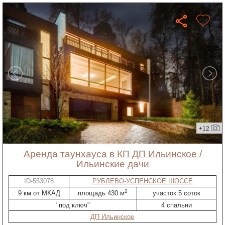
+12
Аренда таунхауса в КП ДП Ильинское /
Ильинские дачи
ID-553078
РУБЛЕВО-УСПЕНСКОЕ ШОССЕ
2
9 км от МКАД
площадь 430 м
участок 5 соток
"под ключ"
4 спальни
ДП Ильинское