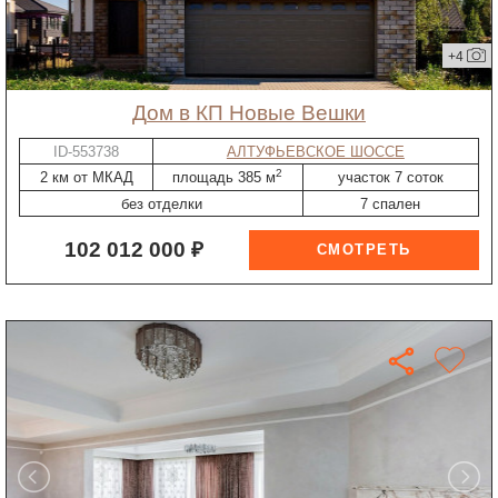
+4
дом в КП Новые Вешки
ID-553738
АЛТУФЬЕВСКОЕ ШОССЕ
2
2 км от МКАД
площадь 385 м
участок 7 соток
без отделки
7 спален
102 012 000 ₽