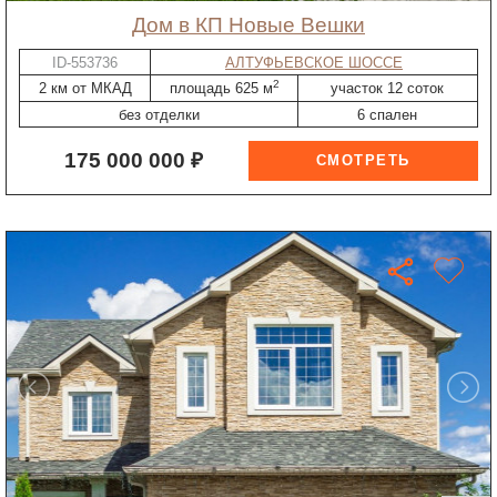
дом в КП Новые Вешки
ID-553736
АЛТУФЬЕВСКОЕ ШОССЕ
2
2 км от МКАД
площадь 625 м
участок 12 соток
без отделки
6 спален
175 000 000 ₽