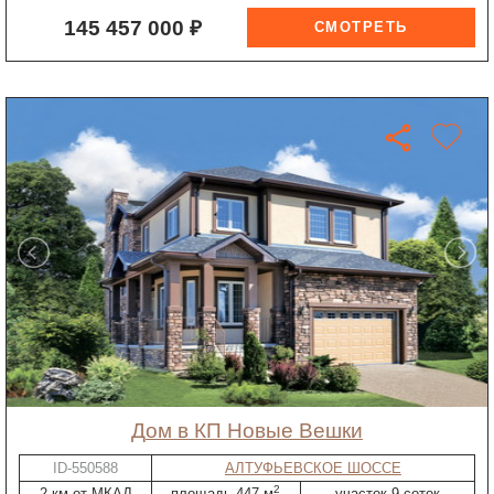
145 457 000 ₽
дом в КП Новые Вешки
ID-550588
АЛТУФЬЕВСКОЕ ШОССЕ
2
2 км от МКАД
площадь 447 м
участок 9 соток