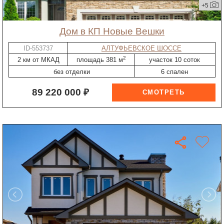
+5
дом в КП Новые Вешки
ID-553737
АЛТУФЬЕВСКОЕ ШОССЕ
2
2 км от МКАД
площадь 381 м
участок 10 соток
без отделки
6 спален
89 220 000 ₽