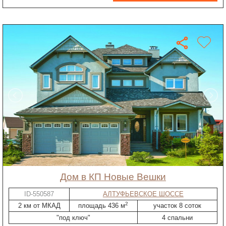
дом в КП Новые Вешки
ID-550587
АЛТУФЬЕВСКОЕ ШОССЕ
2
2 км от МКАД
площадь 436 м
участок 8 соток
"под ключ"
4 спальни