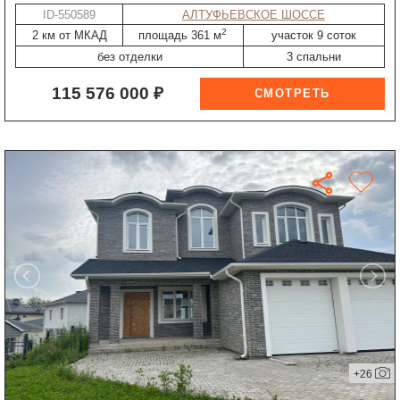
ID-550589
АЛТУФЬЕВСКОЕ ШОССЕ
2
2 км от МКАД
площадь 361 м
участок 9 соток
без отделки
3 спальни
115 576 000 ₽
+26