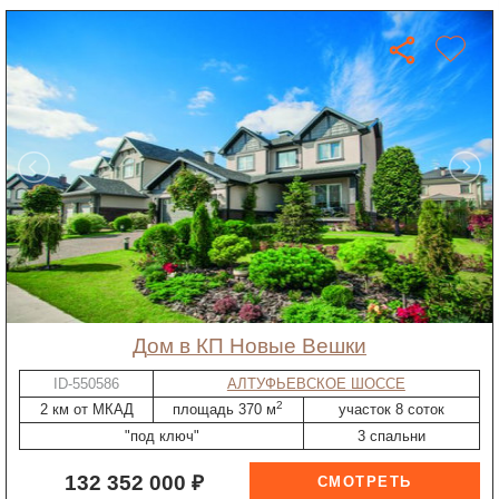
дом в КП Новые Вешки
ID-550586
АЛТУФЬЕВСКОЕ ШОССЕ
2
2 км от МКАД
площадь 370 м
участок 8 соток
"под ключ"
3 спальни
132 352 000 ₽