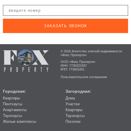
ЗАКАЗАТЬ ЗВОНОК
© 2026 Агентство элитной недвижимости
«Фокс Проперти»
ООО «Фокс Проперти»
ИНН: 7736321567
КПП: 773601001
Пользовательское соглашение
Городская:
Загородная:
Квартиры
Дома
Пентхаусы
Участки
Апартаменты
Квартиры
Таунхаусы
Таунхаусы
Жилые комплексы
Поселки