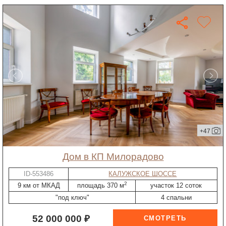
+47
дом в КП Милорадово
ID-553486
КАЛУЖСКОЕ ШОССЕ
2
9 км от МКАД
площадь 370 м
участок 12 соток
"под ключ"
4 спальни
52 000 000 ₽