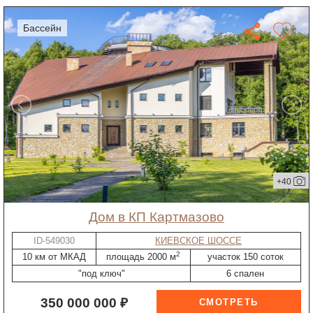
бассейн
+40
дом в КП Картмазово
ID-549030
КИЕВСКОЕ ШОССЕ
2
10 км от МКАД
площадь 2000 м
участок 150 соток
"под ключ"
6 спален
350 000 000 ₽