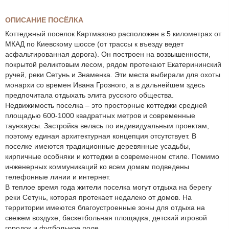
ОПИСАНИЕ ПОСЁЛКА
Коттеджный поселок Картмазово расположен в 5 километрах от
МКАД по Киевскому шоссе (от трассы к въезду ведет
асфальтированная дорога). Он построен на возвышенности,
покрытой реликтовым лесом, рядом протекают Екатерининский
ручей, реки Сетунь и Знаменка. Эти места выбирали для охоты
монархи со времен Ивана Грозного, а в дальнейшем здесь
предпочитала отдыхать элита русского общества.
Недвижимость поселка – это просторные коттеджи средней
площадью 600-1000 квадратных метров и современные
таунхаусы. Застройка велась по индивидуальным проектам,
поэтому единая архитектурная концепция отсутствует. В
поселке имеются традиционные деревянные усадьбы,
кирпичные особняки и коттеджи в современном стиле. Помимо
инженерных коммуникаций ко всем домам подведены
телефонные линии и интернет.
В теплое время года жители поселка могут отдыха на берегу
реки Сетунь, которая протекает недалеко от домов. На
территории имеются благоустроенные зоны для отдыха на
свежем воздухе, баскетбольная площадка, детский игровой
городок и футбольное поле.