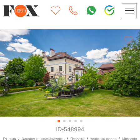
ID-548994
Главная
Загородная недвижимость
Продажа
Киевское шоссе
Московски