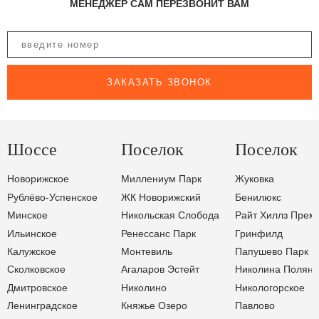
МЕНЕДЖЕР САМ ПЕРЕЗВОНИТ ВАМ
ЗАКАЗАТЬ ЗВОНОК
Шоссе
Поселок
Поселок
Новорижское
Миллениум Парк
Жуковка
Рублёво-Успенское
ЖК Новорижский
Бенилюкс
Минское
Никольская Слобода
Райт Хиллз Прем
Ильинское
Ренессанс Парк
Гринфилд
Калужское
Монтевиль
Папушево Парк
Сколковское
Агаларов Эстейт
Николина Поляна
Дмитровское
Николино
Никологорское
Ленинградское
Княжье Озеро
Павлово