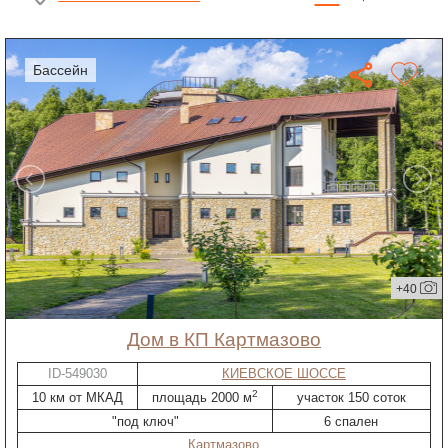
бассейн
+40
дом в КП Картмазово
ID-549030
КИЕВСКОЕ ШОССЕ
2
10 км от МКАД
площадь 2000 м
участок 150 соток
"под ключ"
6 спален
Картмазово