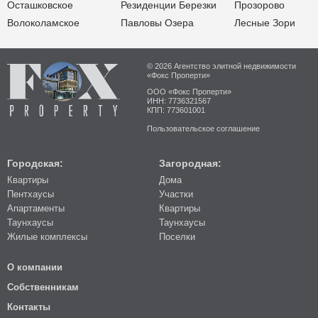
Осташковское
Резиденции Березки
Прозорово
Волоколамское
Павловы Озера
Лесные Зори
© 2026 Агентство элитной недвижимости
«Фокс Проперти»
ООО «Фокс Проперти»
ИНН: 7736321567
КПП: 773601001
Пользовательское соглашение
Городская:
Загородная:
Квартиры
Дома
Пентхаусы
Участки
Апартаменты
Квартиры
Таунхаусы
Таунхаусы
Жилые комплексы
Поселки
О компании
Собственникам
Контакты