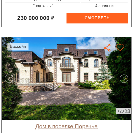
"под ключ"
4 спальни
230 000 000 ₽
бассейн
+20
дом в поселке Поречье