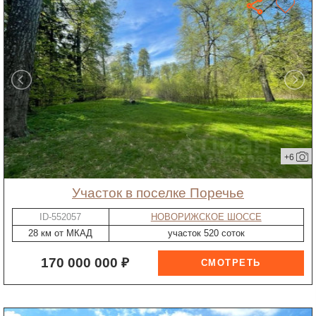
+6
участок в поселке Поречье
ID-552057
НОВОРИЖСКОЕ ШОССЕ
28 км от МКАД
участок 520 соток
170 000 000 ₽