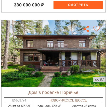
330 000 000 ₽
+27
дом в поселке Поречье
ID-553774
НОВОРИЖСКОЕ ШОССЕ
2
28 км от МКАД
площадь 720 м
участок 28 соток