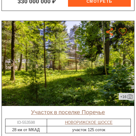
330 000 000 ₽
+16
участок в поселке Поречье
ID-553598
НОВОРИЖСКОЕ ШОССЕ
28 км от МКАД
участок 125 соток