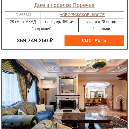
дом в поселке Поречье
ID-553847
НОВОРИЖСКОЕ ШОССЕ
2
28 км от МКАД
площадь 450 м
участок 78 соток
"под ключ"
4 спальни
369 749 250 ₽