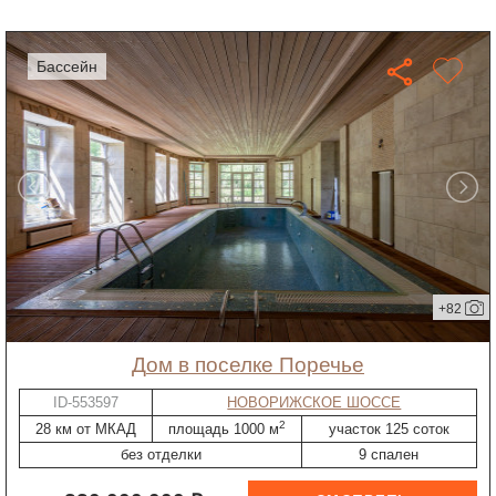
бассейн
+82
дом в поселке Поречье
ID-553597
НОВОРИЖСКОЕ ШОССЕ
2
28 км от МКАД
площадь 1000 м
участок 125 соток
без отделки
9 спален