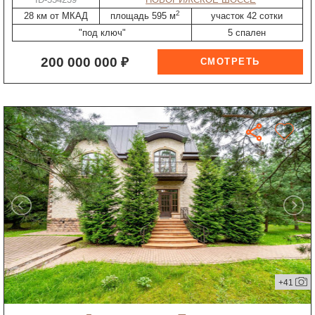
2
28 км от МКАД
площадь 595 м
участок 42 сотки
"под ключ"
5 спален
200 000 000 ₽
+41