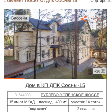
1 ОБЪЕКТ ПОСЁЛКА ДПК СОСНЫ-15
Сортировка
бассейн
+26
дом в КП ДПК Сосны-15
ID-544398
РУБЛЁВО-УСПЕНСКОЕ ШОССЕ
2
15 км от МКАД
площадь 480 м
участок 14 соток
"под ключ"
2 спальни