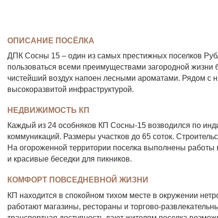
ОПИСАНИЕ ПОСЁЛКА
ДПК Сосны 15 – один из самых престижных поселков Руб
пользоваться всеми преимуществами загородной жизни бе
чистейший воздух напоен лесными ароматами. Рядом с н
высокоразвитой инфраструктурой.
НЕДВИЖИМОСТЬ КП
Каждый из 24 особняков КП Сосны-15 возводился по инд
коммуникаций. Размеры участков до 65 соток. Строитель
На огороженной территории поселка выполнены работы по
и красивые беседки для пикников.
КОМФОРТ ПОВСЕДНЕВНОЙ ЖИЗНИ
КП находится в спокойном тихом месте в окружении нетр
работают магазины, рестораны и торгово-развлекательн
транспортная доступность дают жителям поселка возмож