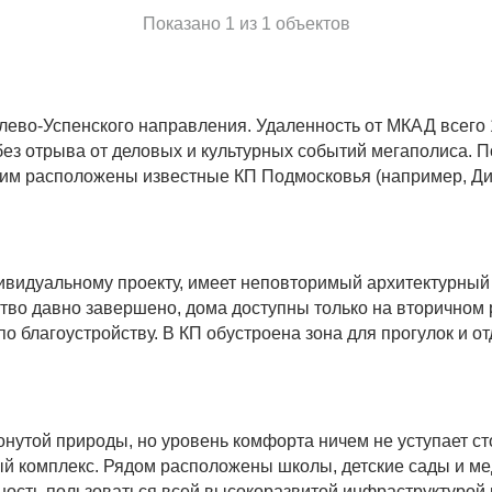
Показано 1 из 1 объектов
лево-Успенского направления. Удаленность от МКАД всего 
з отрыва от деловых и культурных событий мегаполиса. П
им расположены известные КП Подмосковья (например, Ди
ивидуальному проекту, имеет неповторимый архитектурный
ство давно завершено, дома доступны только на вторичном 
 благоустройству. В КП обустроена зона для прогулок и о
онутой природы, но уровень комфорта ничем не уступает с
ый комплекс. Рядом расположены школы, детские сады и м
ность пользоваться всей высокоразвитой инфраструктурой