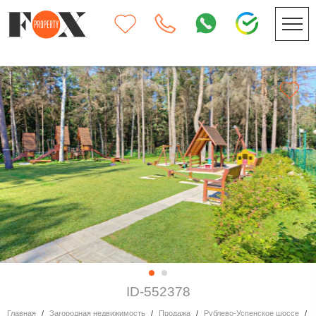
ID-552378
Главная
Загородная недвижимость
Продажа
Рублево-Успенское шоссе