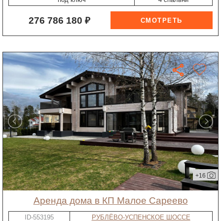
276 786 180 ₽
+16
Аренда дома в КП Малое Сареево
ID-553195
РУБЛЁВО-УСПЕНСКОЕ ШОССЕ