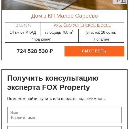
+37
дом в КП Малое Сареево
ID-554346
РУБЛЁВО-УСПЕНСКОЕ ШОССЕ
2
14 км от МКАД
площадь 788 м
участок 18 соток
"под ключ"
7 спален
724 528 530 ₽
Получить консультацию
эксперта FOX Property
Поможем найти, купить или продать недвижимость
Имя: