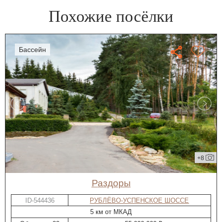
Похожие посёлки
бассейн
+8
Раздоры
ID-544436
РУБЛЁВО-УСПЕНСКОЕ ШОССЕ
5 км от МКАД