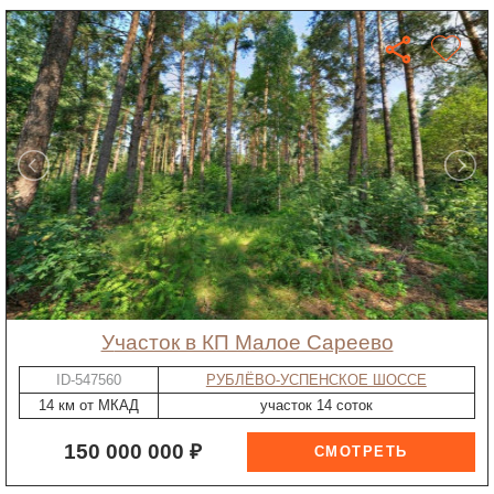
участок в КП Малое Сареево
ID-547560
РУБЛЁВО-УСПЕНСКОЕ ШОССЕ
14 км от МКАД
участок 14 соток
150 000 000 ₽