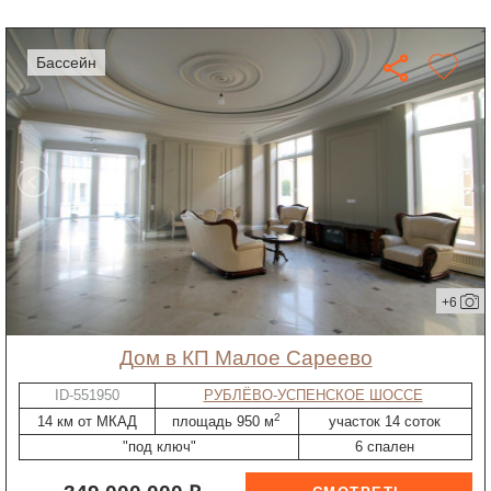
бассейн
+6
дом в КП Малое Сареево
ID-551950
РУБЛЁВО-УСПЕНСКОЕ ШОССЕ
2
14 км от МКАД
площадь 950 м
участок 14 соток
"под ключ"
6 спален