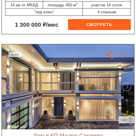
2
14 км от МКАД
площадь 450 м
участок 14 соток
"под ключ"
4 спальни
1 300 000 ₽/мес
+30
дом в КП Малое Сареево