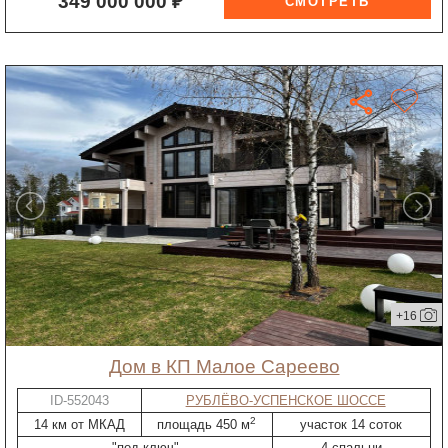
349 000 000 ₽
+16
дом в КП Малое Сареево
ID-552043
РУБЛЁВО-УСПЕНСКОЕ ШОССЕ
2
14 км от МКАД
площадь 450 м
участок 14 соток
"под ключ"
4 спальни