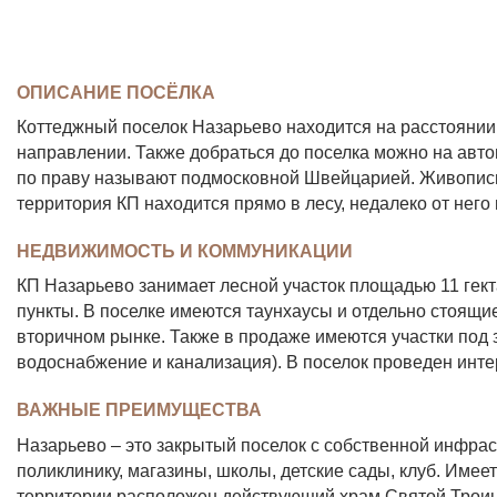
ОПИСАНИЕ ПОСЁЛКА
Коттеджный поселок Назарьево находится на расстояни
направлении. Также добраться до поселка можно на авто
по праву называют подмосковной Швейцарией. Живописн
территория КП находится прямо в лесу, недалеко от него 
НЕДВИЖИМОСТЬ И КОММУНИКАЦИИ
КП Назарьево занимает лесной участок площадью 11 гек
пункты. В поселке имеются таунхаусы и отдельно стоящ
вторичном рынке. Также в продаже имеются участки под
водоснабжение и канализация). В поселок проведен инт
ВАЖНЫЕ ПРЕИМУЩЕСТВА
Назарьево – это закрытый поселок с собственной инфра
поликлинику, магазины, школы, детские сады, клуб. Имее
территории расположен действующий храм Святой Троиц