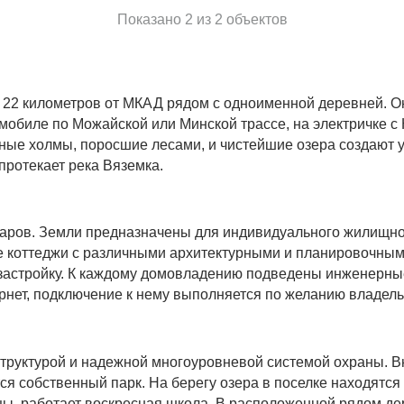
Показано 2 из 2 объектов
и 22 километров от МКАД рядом с одноименной деревней. 
мобиле по Можайской или Минской трассе, на электричке с 
ые холмы, поросшие лесами, и чистейшие озера создают 
протекает река Вяземка.
таров. Земли предназначены для индивидуального жилищног
ие коттеджи с различными архитектурными и планировочны
 застройку. К каждому домовладению подведены инженерны
ернет, подключение к нему выполняется по желанию владел
структурой и надежной многоуровневой системой охраны. В
тся собственный парк. На берегу озера в поселке находятс
ы, работает воскресная школа. В расположенной рядом д