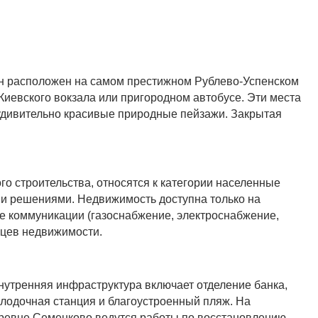
Он расположен на самом престижном Рублево-Успенском
Киевского вокзала или пригородном автобусе. Эти места
удивительно красивые природные пейзажи. Закрытая
о строительства, относятся к категории населенные
ми решениями. Недвижимость доступна только на
е коммуникации (газоснабжение, электроснабжение,
ьцев недвижимости.
нутренняя инфраструктура включает отделение банка,
я лодочная станция и благоустроенный пляж. На
еревне Семенково ведутся работы по восстановлению