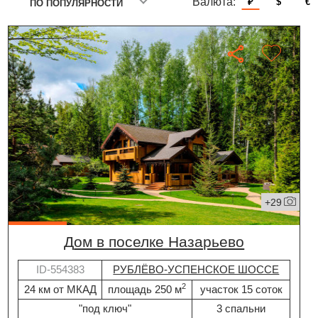
Валюта:
₽
$
€
ПО ПОПУЛЯРНОСТИ
+29
дом в поселке Назарьево
ID-554383
РУБЛЁВО-УСПЕНСКОЕ ШОССЕ
2
24 км от МКАД
площадь 250 м
участок 15 соток
"под ключ"
3 спальни