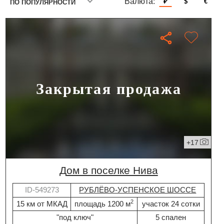
Валюта:
₽
$
€
ПО ПОПУЛЯРНОСТИ
Закрытая продажа
+17
дом в поселке Нива
ID-549273
РУБЛЁВО-УСПЕНСКОЕ ШОССЕ
2
15 км от МКАД
площадь 1200 м
участок 24 сотки
"под ключ"
5 спален