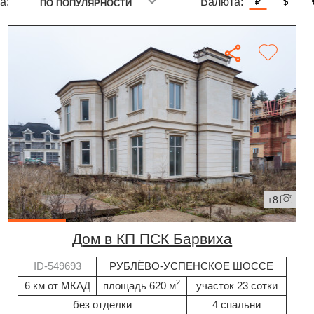
а:
Валюта:
₽
$
ПО ПОПУЛЯРНОСТИ
+8
дом в КП ПСК Барвиха
ID-549693
РУБЛЁВО-УСПЕНСКОЕ ШОССЕ
2
6 км от МКАД
площадь 620 м
участок 23 сотки
без отделки
4 спальни