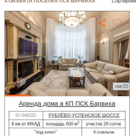
4 ОБЪЕКТА ПОСЁЛКА ПСК БАРВИХА
Сортировк
+58
Аренда дома в КП ПСК Барвиха
ID-546322
РУБЛЁВО-УСПЕНСКОЕ ШОССЕ
2
6 км от МКАД
площадь 500 м
участок 20 соток
"под ключ"
4 спальни