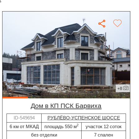
€
+8
дом в КП ПСК Барвиха
ID-549694
РУБЛЁВО-УСПЕНСКОЕ ШОССЕ
2
6 км от МКАД
площадь 550 м
участок 12 соток
без отделки
7 спален