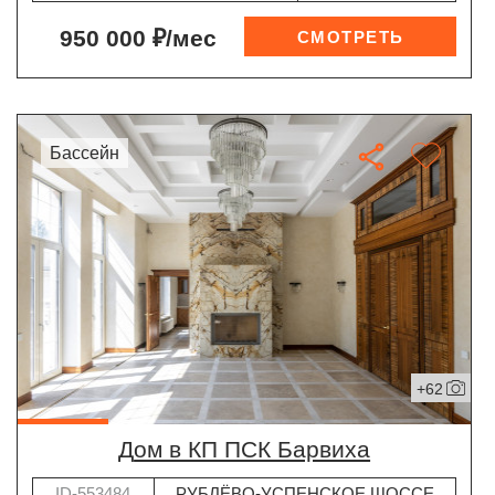
950 000 ₽/мес
бассейн
+62
дом в КП ПСК Барвиха
ID-553484
РУБЛЁВО-УСПЕНСКОЕ ШОССЕ