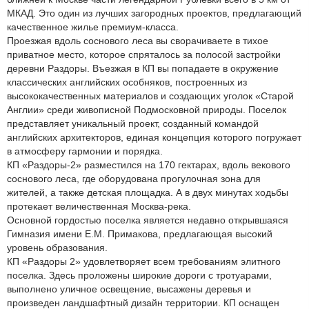
МКАД. Это один из лучших загородных проектов, предлагающий
качественное жилье премиум-класса.
Проезжая вдоль соснового леса вы сворачиваете в тихое
приватное место, которое спряталось за полосой застройки
деревни Раздоры. Въезжая в КП вы попадаете в окружение
классических английских особняков, построенных из
высококачественных материалов и создающих уголок «Старой
Англии» среди живописной Подмосковной природы. Поселок
представляет уникальный проект, созданный командой
английских архитекторов, единая концепция которого погружает
в атмосферу гармонии и порядка.
КП «Раздоры-2» разместился на 170 гектарах, вдоль векового
соснового леса, где оборудована прогулочная зона для
жителей, а также детская площадка. А в двух минутах ходьбы
протекает величественная Москва-река.
Основной гордостью поселка является недавно открывшаяся
Гимназия имени Е.М. Примакова, предлагающая высокий
уровень образования.
КП «Раздоры 2» удовлетворяет всем требованиям элитного
поселка. Здесь проложены широкие дороги с тротуарами,
выполнено уличное освещение, высажены деревья и
произведен ландшафтный дизайн территории. КП оснащен