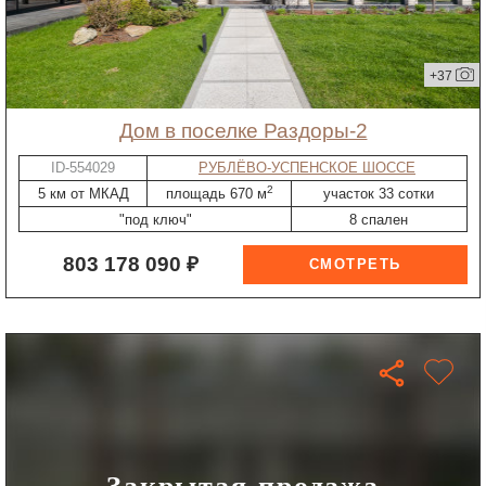
+37
дом в поселке Раздоры-2
ID-554029
РУБЛЁВО-УСПЕНСКОЕ ШОССЕ
2
5 км от МКАД
площадь 670 м
участок 33 сотки
"под ключ"
8 спален
803 178 090 ₽
Закрытая продажа