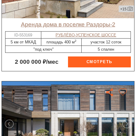
+15
Аренда дома в поселке Раздоры-2
ID-553169
РУБЛЁВО-УСПЕНСКОЕ ШОССЕ
2
5 км от МКАД
площадь 400 м
участок 12 соток
"под ключ"
5 спален
2 000 000 ₽/мес