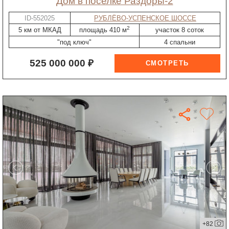
дом в поселке Раздоры-2
ID-552025
РУБЛЁВО-УСПЕНСКОЕ ШОССЕ
2
5 км от МКАД
площадь 410 м
участок 8 соток
"под ключ"
4 спальни
525 000 000 ₽
+82