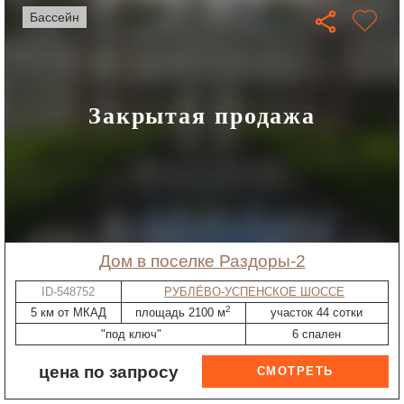
бассейн
Закрытая продажа
дом в поселке Раздоры-2
ID-548752
РУБЛЁВО-УСПЕНСКОЕ ШОССЕ
2
5 км от МКАД
площадь 2100 м
участок 44 сотки
"под ключ"
6 спален
цена по запросу