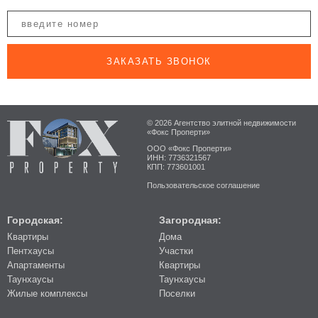
ЗАКАЗАТЬ ЗВОНОК
© 2026 Агентство элитной недвижимости
«Фокс Проперти»
ООО «Фокс Проперти»
ИНН: 7736321567
КПП: 773601001
Пользовательское соглашение
Городская:
Загородная:
Квартиры
Дома
Пентхаусы
Участки
Апартаменты
Квартиры
Таунхаусы
Таунхаусы
Жилые комплексы
Поселки