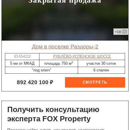
+18
дом в поселке Раздоры-2
ID-554112
РУБЛЁВО-УСПЕНСКОЕ ШОССЕ
2
5 км от МКАД
площадь 750 м
участок 30 соток
"под ключ"
6 спален
892 420 100 ₽
Получить консультацию
эксперта FOX Property