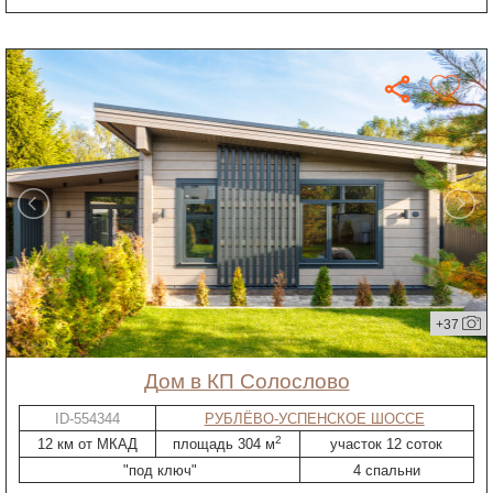
+37
дом в КП Солослово
ID-554344
РУБЛЁВО-УСПЕНСКОЕ ШОССЕ
2
12 км от МКАД
площадь 304 м
участок 12 соток
"под ключ"
4 спальни