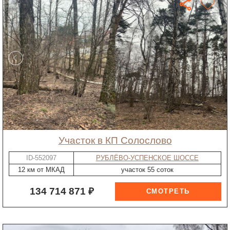
участок в КП Солослово
ID-552097
РУБЛЁВО-УСПЕНСКОЕ ШОССЕ
12 км от МКАД
участок 55 соток
134 714 871 ₽