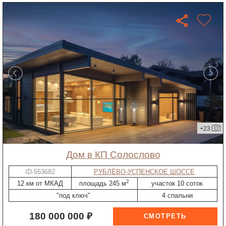
+23
дом в КП Солослово
ID-553682
РУБЛЁВО-УСПЕНСКОЕ ШОССЕ
2
12 км от МКАД
площадь 245 м
участок 10 соток
"под ключ"
4 спальни
180 000 000 ₽