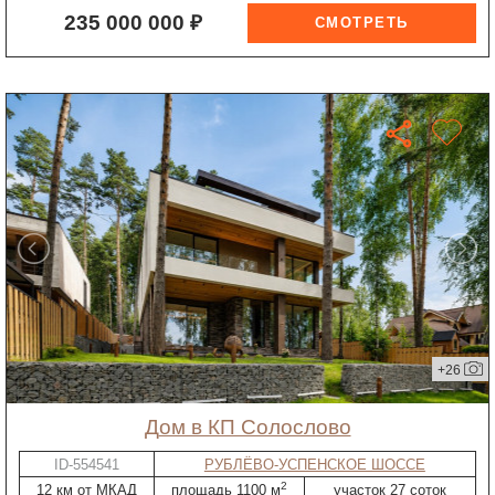
235 000 000 ₽
+26
дом в КП Солослово
ID-554541
РУБЛЁВО-УСПЕНСКОЕ ШОССЕ
2
12 км от МКАД
площадь 1100 м
участок 27 соток