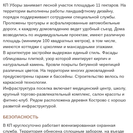
КП Уборы занимает лесной участок площадью 11 гектаров. На
территории выполнены работы ландшафтному дизайну,
порядок поддерживают сотрудники специальной службы.
Проложены тротуары и асфальтированные автомобильные
дороги, к каждому домовладению ведет удобный съезд. Дома
возводились по индивидуальным проектам, имеют различную
площадь (минимум 100 квадратных метров), в том числе,
имеются коттеджи с цоколями и мансардными этажами.
В архитектуре застройки выдержан единый стиль. Фасады
облицованы плиткой, узор которой имитирует кирпич и
натуральный камень. Кровли покрыты битумной черепицей
различных цветов. На территории многих домовладений
предусмотрены гаражи и бассейны. Строительство велось по
каркасной технологии.
Инфраструктура поселка включает медицинский центр, школу,
крупный торгово-развлекательный комплекс, салон красоты и
фитнес-клуб. Рядом расположена деревня Кострово с хорошо
развитой инфраструктурой.
БЕЗОПАСНОСТЬ
В КП круглосуточно работает военизированная охранная
служба. Территория обнесена сплошным забором, на въезде