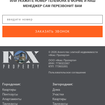
ИЛИ УКАЖИТЕ НОМЕР ТЕЛЕФОНА В ФОРМЕ И НАШ
МЕНЕДЖЕР САМ ПЕРЕЗВОНИТ ВАМ
ЗАКАЗАТЬ ЗВОНОК
© 2026 Агентство элитной недвижимости
«Фокс Проперти»
ООО «Фокс Проперти»
ИНН: 7736321567
КПП: 773601001
Пользовательское соглашение
Городская:
Загородная:
Квартиры
Дома
Пентхаусы
Участки
Апартаменты
Квартиры
Таунхаусы
Таунхаусы