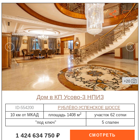
+20
дом в КП Усово-3 НПИЗ
ID-554200
РУБЛЁВО-УСПЕНСКОЕ ШОССЕ
2
10 км от МКАД
площадь 1408 м
участок 62 сотки
"под ключ"
5 спален
1 424 634 750 ₽