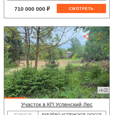
710 000 000 ₽
+5
участок в КП Успенский Лес
ID-554175
РУБЛЁВО-УСПЕНСКОЕ ШОССЕ