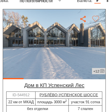
овка:
Валюта:
₽
$
ПО ПОПУЛЯРНОСТИ
+12
дом в КП Успенский Лес
ID-544912
РУБЛЁВО-УСПЕНСКОЕ ШОССЕ
2
22 км от МКАД
площадь 3000 м
участок 91 сотка
без отделки
7 спален