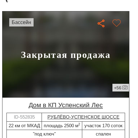
€
бассейн
Закрытая продажа
+56
дом в КП Успенский Лес
ID-552835
РУБЛЁВО-УСПЕНСКОЕ ШОССЕ
2
22 км от МКАД
площадь 2500 м
участок 170 соток
"под ключ"
спален