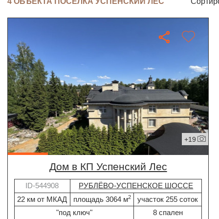
4 ОБЪЕКТА ПОСЁЛКА УСПЕНСКИЙ ЛЕС
Сортир
+19
дом в КП Успенский Лес
ID-544908
РУБЛЁВО-УСПЕНСКОЕ ШОССЕ
2
22 км от МКАД
площадь 3064 м
участок 255 соток
"под ключ"
8 спален