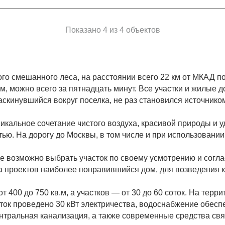
Показано 4 из 4 объектов
о смешанного леса, на расстоянии всего 22 км от МКАД п
, можно всего за пятнадцать минут. Все участки и жилые
кинувшийся вокруг поселка, не раз становился источнико
икальное сочетание чистого воздуха, красивой природы и 
ью. На дорогу до Москвы, в том числе и при использовани
где возможно выбрать участок по своему усмотрению и сог
а проектов наиболее понравившийся дом, для возведения 
от 400 до 750 кв.м, а участков — от 30 до 60 соток. На те
ок проведено 30 кВт электричества, водоснабжение обес
нтральная канализация, а также современные средства связ