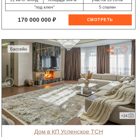
"под ключ"
5 спален
170 000 000 ₽
бассейн
+24
дом в КП Успенское ТСН