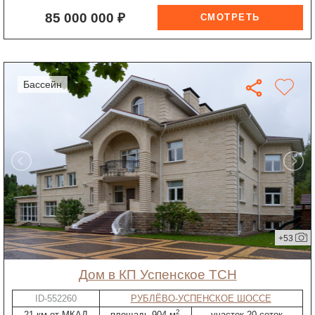
85 000 000 ₽
бассейн
+53
дом в КП Успенское ТСН
ID-552260
РУБЛЁВО-УСПЕНСКОЕ ШОССЕ
2
21 км от МКАД
площадь 904 м
участок 20 соток