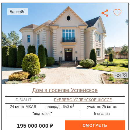
бассейн
+24
дом в поселке Успенское
ID-548117
РУБЛЁВО-УСПЕНСКОЕ ШОССЕ
2
24 км от МКАД
площадь 650 м
участок 25 соток
"под ключ"
5 спален
195 000 000 ₽